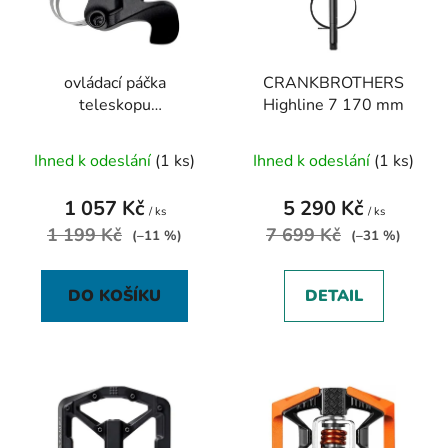
s
r
p
o
r
d
ovládací páčka
CRANKBROTHERS
o
u
teleskopu
Highline 7 170 mm
d
k
CRANKBROTHERS
u
t
Highline Drop Bar
Ihned k odeslání
(1 ks)
Ihned k odeslání
(1 ks)
k
ů
Remote Kit
t
1 057 Kč
5 290 Kč
ů
/ ks
/ ks
1 199 Kč
7 699 Kč
(–11 %)
(–31 %)
DO KOŠÍKU
DETAIL