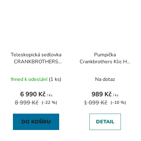
Teleskopická sedlovka
Pumpička
CRANKBROTHERS
Crankbrothers Klic HV
Highline 30,9 170mm
Gauge
Ihned k odeslání
(1 ks)
Na dotaz
6 990 Kč
989 Kč
/ ks
/ ks
8 999 Kč
1 099 Kč
(–22 %)
(–10 %)
DO KOŠÍKU
DETAIL