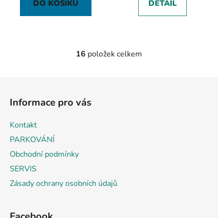
DO KOŠÍKU
DETAIL
16
položek celkem
O
v
l
Z
á
á
d
Informace pro vás
p
a
a
c
Kontakt
t
í
PARKOVÁNÍ
p
í
r
Obchodní podmínky
v
SERVIS
k
Zásady ochrany osobních údajů
y
v
ý
Facebook