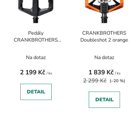
Pedály
CRANKBROTHERS
CRANKBROTHERS
Doubleshot 2 orange
Stamp 2 Small black
Na dotaz
Na dotaz
2 199 Kč
1 839 Kč
/ ks
/ ks
2 299 Kč
(–20 %)
DETAIL
DETAIL