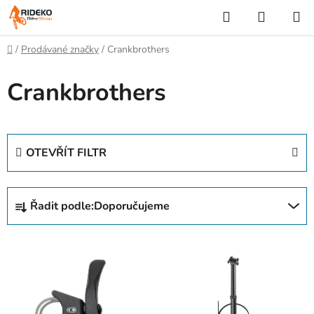
Přejít
Hledat
NÁKUP
na
KOŠÍK
obsah
Domů
/
Prodávané značky
/
Crankbrothers
Crankbrothers
OTEVŘÍT FILTR
Ř
Řadit podle:
Doporučujeme
a
z
V
e
ý
n
p
í
i
p