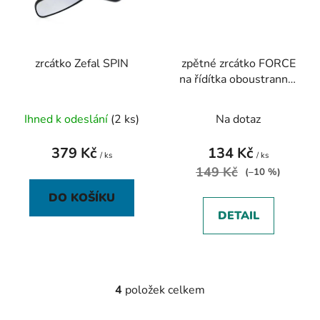
zrcátko Zefal SPIN
zpětné zrcátko FORCE
na řídítka oboustranné,
černé
Ihned k odeslání
(2 ks)
Na dotaz
379 Kč
134 Kč
/ ks
/ ks
149 Kč
(–10 %)
DO KOŠÍKU
DETAIL
4
položek celkem
O
v