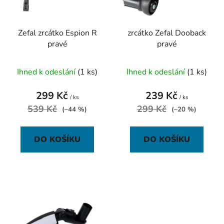
p
k
r
t
Zefal zrcátko Espion R
zrcátko Zefal Dooback
o
ů
pravé
pravé
d
u
Ihned k odeslání
(1 ks)
Ihned k odeslání
(1 ks)
k
t
299 Kč
239 Kč
ů
/ ks
/ ks
539 Kč
299 Kč
(–44 %)
(–20 %)
DO KOŠÍKU
DO KOŠÍKU