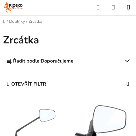
Přejít
Hledat
NÁKUP
na
KOŠÍK
obsah
Domů
/
Doplňky
/
Zrcátka
Zrcátka
Ř
Řadit podle:
Doporučujeme
a
z
e
OTEVŘÍT FILTR
n
í
V
p
ý
r
p
o
i
d
s
u