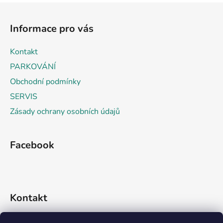
l
Z
á
á
d
Informace pro vás
p
a
a
c
Kontakt
t
í
PARKOVÁNÍ
p
í
r
Obchodní podmínky
v
SERVIS
k
Zásady ochrany osobních údajů
y
v
ý
Facebook
p
i
s
u
Kontakt