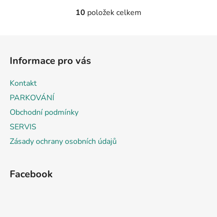
10
položek celkem
O
v
l
Z
á
á
d
Informace pro vás
p
a
a
c
Kontakt
t
í
PARKOVÁNÍ
p
í
r
Obchodní podmínky
v
SERVIS
k
Zásady ochrany osobních údajů
y
v
ý
Facebook
p
i
s
u