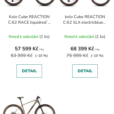
p
k
r
t
Kolo Cube REACTION
kolo Cube REACTION
o
ů
C:62 RACE liquidred´n
C:62 SLX electricblue´n
d
´white 2026
´white 2026
u
Ihned k odeslání
(1 ks)
Ihned k odeslání
(1 ks)
k
t
57 599 Kč
68 399 Kč
ů
/ ks
/ ks
63 999 Kč
75 999 Kč
(–10 %)
(–10 %)
DETAIL
DETAIL