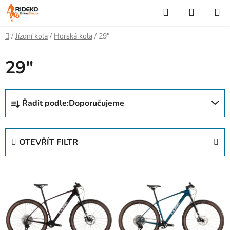
Přejít
Hledat
NÁKUP
na
KOŠÍK
obsah
Domů
/
Jízdní kola
/
Horská kola
/
29"
29"
Ř
Řadit podle:
Doporučujeme
a
z
e
OTEVŘÍT FILTR
n
í
V
p
ý
r
p
o
i
d
s
u