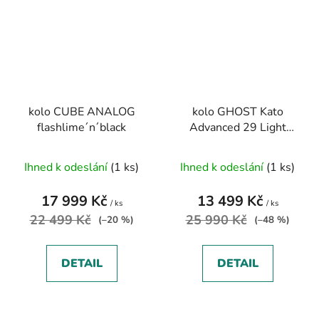
kolo CUBE ANALOG
kolo GHOST Kato
flashlime´n´black
Advanced 29 Light
Grey/Dark Orange
Gloss vel. M
Ihned k odeslání
(1 ks)
Ihned k odeslání
(1 ks)
17 999 Kč
13 499 Kč
/ ks
/ ks
22 499 Kč
25 990 Kč
(–20 %)
(–48 %)
DETAIL
DETAIL