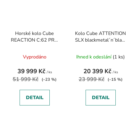
Horské kolo Cube
Kolo Cube ATTENTION
REACTION C:62 PRO
SLX blackmetal´n´black
electricorange´n´spice
2025
2025
Vyprodáno
Ihned k odeslání
(1 ks)
39 999 Kč
20 399 Kč
/ ks
/ ks
51 999 Kč
23 999 Kč
(–23 %)
(–15 %)
DETAIL
DETAIL