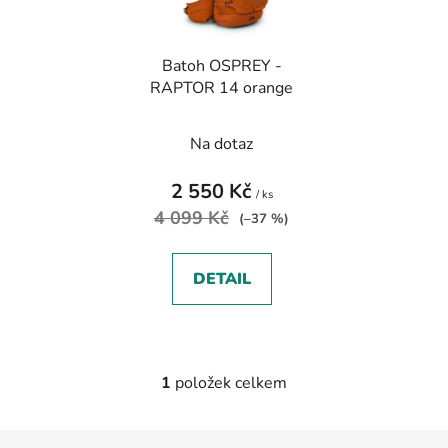
p
k
r
t
Batoh OSPREY -
o
ů
RAPTOR 14 orange
d
u
Na dotaz
k
t
2 550 Kč
ů
/ ks
4 099 Kč
(–37 %)
DETAIL
1
položek celkem
O
v
l
Z