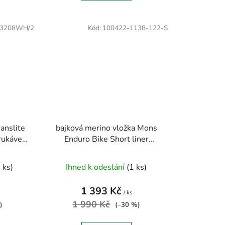
3208WH/2
Kód:
100422-1138-122-S
ranslite
bajková merino vložka Mons
 rukávem
Enduro Bike Short liner
oranžová
 ks)
Ihned k odeslání
(1 ks)
1 393 Kč
/ ks
1 990 Kč
)
(–30 %)