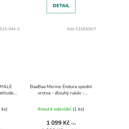
DETAIL
015-044-S
Kód:
E3183GK/7
OYALE
BaaBaa Merino Endura spodní
titude
vrstva - dlouhý rukáv -
E3183GK
 ks)
Ihned k odeslání
(1 ks)
1 099 Kč
/ ks