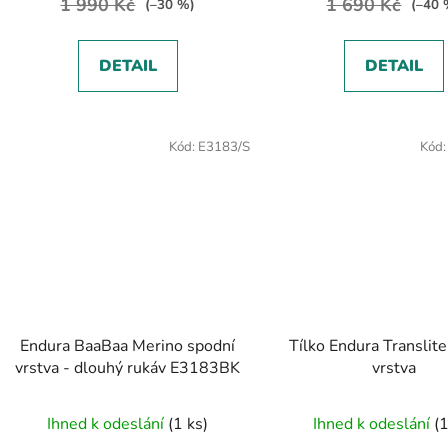
1 990 Kč
1 690 Kč
(–30 %)
(–40 
DETAIL
DETAIL
Kód:
E3183/S
Kód
Endura BaaBaa Merino spodní
Tílko Endura Translite
vrstva - dlouhý rukáv E3183BK
vrstva
Ihned k odeslání
(1 ks)
Ihned k odeslání
(1