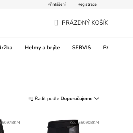
Přihlášení
Registrace
PRÁZDNÝ KOŠÍK
NÁKUPNÍ
KOŠÍK
držba
Helmy a brýle
SERVIS
PARKOVÁN
Ř
Řadit podle:
Doporučujeme
a
z
e
E5097BK/4
Kód:
E5090BK/4
n
í