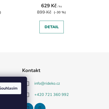
629 Kč
/ ks
899 Kč
)
(–30 %)
DETAIL
Kontakt
info
@
rideko.cz
Souhlasím
+420 721 360 992