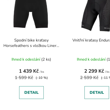
s
p
r
o
d
Spodní bike kraťasy
Vnitřní kraťasy Endu
u
Horsefeathers s vložkou Liner -
k
black
t
Ihned k odeslání
(2 ks)
Ihned k odeslání
(1
ů
1 439 Kč
2 299 Kč
/ ks
/ ks
1 599 Kč
2 599 Kč
(–10 %)
(–11 
DETAIL
DETAIL