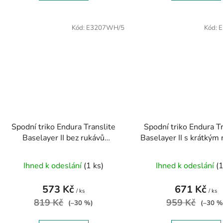
Kód:
E3207WH/5
Kód:
E
Spodní triko Endura Translite
Spodní triko Endura T
Baselayer II bez rukávů
Baselayer II s krátkým
E3207WH
E3208WH
Ihned k odeslání
(1 ks)
Ihned k odeslání
(1
573 Kč
671 Kč
/ ks
/ ks
819 Kč
959 Kč
(–30 %)
(–30 %