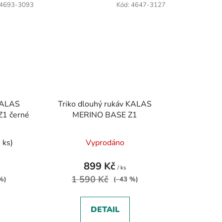
4693-3093
Kód:
4647-3127
 KALAS
Triko dlouhý rukáv KALAS
Z1 černé
MERINO BASE Z1
 ks)
Vyprodáno
899 Kč
/ ks
1 590 Kč
%)
(–43 %)
DETAIL