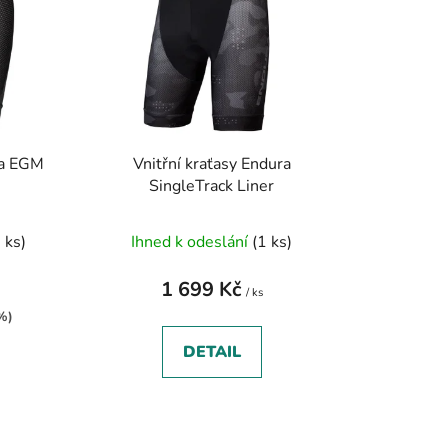
p
r
o
d
u
k
ra EGM
Vnitřní kraťasy Endura
t
SingleTrack Liner
ů
 ks)
Ihned k odeslání
(1 ks)
1 699 Kč
/ ks
%)
DETAIL