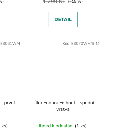
1 299 Kč
%)
(–15 %)
DETAIL
:
E3061W/4
Kód:
E3070WH/S-M
 - první
Tílko Endura Fishnet - spodní
vrstva
 ks)
Ihned k odeslání
(1 ks)