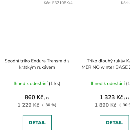
Kód:
E3210BK/4
Kód:
Spodní triko Endura Transmid s
Triko dlouhý rukáv
krátkým rukávem
MERINO winter BASE 
Ihned k odeslání
(1 ks)
Ihned k odeslání
(1
860 Kč
1 323 Kč
/ ks
/ ks
1 229 Kč
1 890 Kč
(–30 %)
(–30 
DETAIL
DETAIL