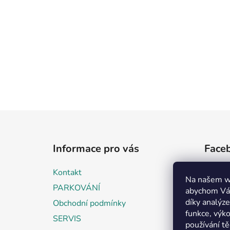
Z
á
Informace pro vás
Face
p
a
Kontakt
t
Na našem w
PARKOVÁNÍ
abychom Vám
í
díky analýz
Obchodní podmínky
funkce, výko
SERVIS
používání t