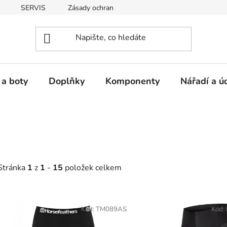
SERVIS
Zásady ochrany osobních údajů
 a boty
Doplňky
Komponenty
Nářadí a ú
Stránka
1
z
1
-
15
položek celkem
V
ý
Kód:
TM089AS
Kód:
p