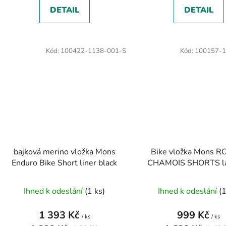
DETAIL
DETAIL
Kód:
100422-1138-001-S
Kód:
100157-1
bajková merino vložka Mons
Bike vložka Mons R
Enduro Bike Short liner black
CHAMOIS SHORTS la
stripe
Ihned k odeslání
(1 ks)
Ihned k odeslání
(1
1 393 Kč
999 Kč
/ ks
/ ks