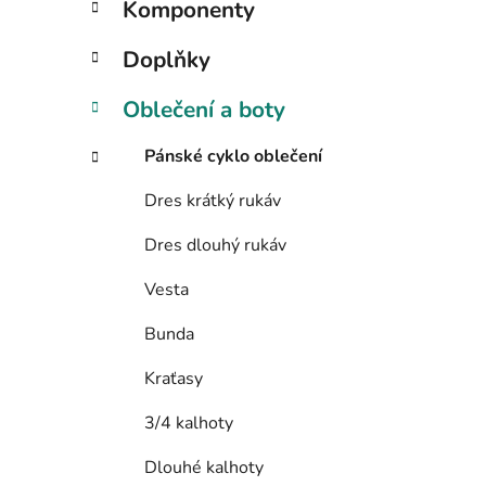
Komponenty
o
r
Doplňky
i
e
Oblečení a boty
Pánské cyklo oblečení
Dres krátký rukáv
Dres dlouhý rukáv
Vesta
Bunda
Kraťasy
3/4 kalhoty
Dlouhé kalhoty