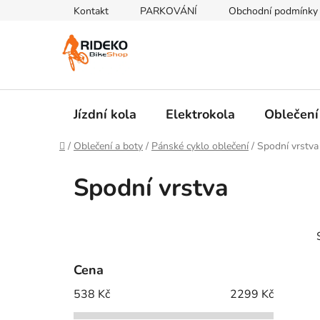
Přejít
Kontakt
PARKOVÁNÍ
Obchodní podmínky
na
obsah
Jízdní kola
Elektrokola
Oblečení
Domů
/
Oblečení a boty
/
Pánské cyklo oblečení
/
Spodní vrstva
Spodní vrstva
P
o
s
Cena
t
538
Kč
2299
Kč
r
a