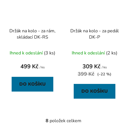
Držák na kolo - za rám,
Držák na kolo - za pedál
skládací DK-RS
DK-P
Ihned k odeslání
(3 ks)
Ihned k odeslání
(2 ks)
499 Kč
309 Kč
/ ks
/ ks
399 Kč
(–22 %)
DO KOŠÍKU
DO KOŠÍKU
8
položek celkem
O