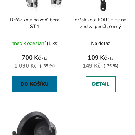
p
k
r
t
Držák kola na zeď Ibera
držák kola FORCE Fe na
o
ů
ST4
zeď za pedál, černý
d
u
Ihned k odeslání
(1 ks)
Na dotaz
k
t
700 Kč
109 Kč
ů
/ ks
/ ks
1 090 Kč
149 Kč
(–35 %)
(–26 %)
DO KOŠÍKU
DETAIL