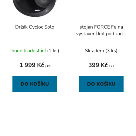
Držák Cycloc Solo
stojan FORCE Fe na
vystavení kol pod zadní
osu
Ihned k odeslání
(1 ks)
Skladem
(3 ks)
1 999 Kč
399 Kč
/ ks
/ ks
DO KOŠÍKU
DO KOŠÍKU