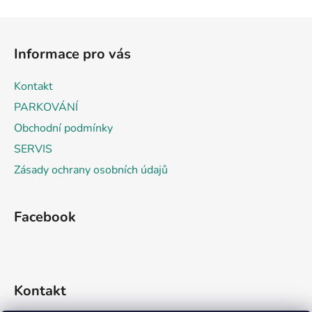
v
l
Z
á
á
d
Informace pro vás
p
a
a
c
Kontakt
t
í
PARKOVÁNÍ
p
í
r
Obchodní podmínky
v
SERVIS
k
Zásady ochrany osobních údajů
y
v
ý
Facebook
p
i
s
u
Kontakt