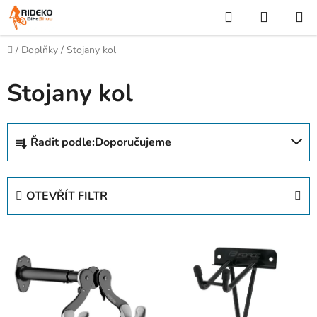
Přejít
Hledat
NÁKUP
na
KOŠÍK
obsah
Domů
/
Doplňky
/
Stojany kol
Stojany kol
Ř
Řadit podle:
Doporučujeme
a
z
e
OTEVŘÍT FILTR
n
í
V
p
ý
r
p
o
i
d
s
u