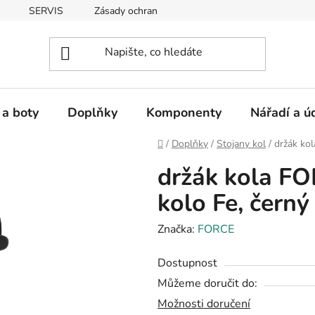
SERVIS
Zásady ochrany osobních údajů
 a boty
Doplňky
Komponenty
Nářadí a ú
Domů
/
Doplňky
/
Stojany kol
/
držák kol
držák kola FO
kolo Fe, černý
Značka:
FORCE
Dostupnost
Můžeme doručit do:
Možnosti doručení