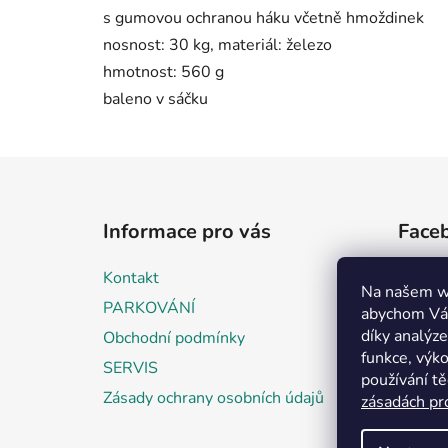
s gumovou ochranou háku včetně hmoždinek
nosnost: 30 kg, materiál: železo
hmotnost: 560 g
baleno v sáčku
Z
á
Informace pro vás
Face
p
a
Kontakt
t
Na našem w
PARKOVÁNÍ
abychom Vám
í
díky analýz
Obchodní podmínky
funkce, výko
SERVIS
používání t
Zásady ochrany osobních údajů
zásadách pr