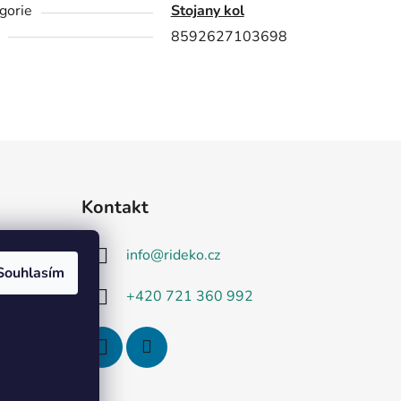
gorie
Stojany kol
8592627103698
Kontakt
info
@
rideko.cz
Souhlasím
+420 721 360 992