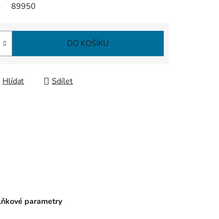
89950
DO KOŠÍKU
Hlídat
Sdílet
ňkové parametry