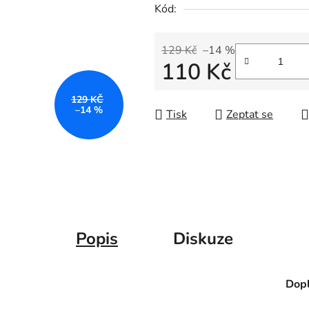
Kód:
129 Kč
–14 %
110 Kč
Měrná cena:
129 KČ
–14 %
Tisk
Zeptat se
Popis
Diskuze
Dopl