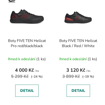
p
ý
r
p
o
i
d
s
u
p
k
r
t
Boty FIVE TEN Hellcat
Boty FIVE TEN Hellcat
o
ů
Pro red/black/black
Black / Red / White
d
u
Ihned k odeslání
(1 ks)
Ihned k odeslání
(1 ks)
k
t
4 000 Kč
3 120 Kč
ů
/ ks
/ ks
5 299 Kč
3 899 Kč
(–24 %)
(–19 %)
DETAIL
DETAIL