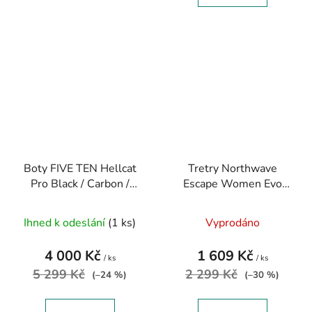
Boty FIVE TEN Hellcat
Tretry Northwave
Pro Black / Carbon /
Escape Women Evo
Pulse lime
šedá-modrá
Ihned k odeslání
(1 ks)
Vyprodáno
4 000 Kč
1 609 Kč
/ ks
/ ks
5 299 Kč
2 299 Kč
(–24 %)
(–30 %)