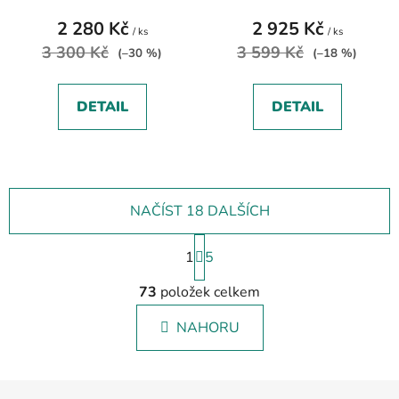
2 280 Kč
2 925 Kč
/ ks
/ ks
3 300 Kč
3 599 Kč
(–30 %)
(–18 %)
DETAIL
DETAIL
NAČÍST 18 DALŠÍCH
S
1
t
5
r
O
á
73
položek celkem
v
n
l
k
NAHORU
á
o
d
v
a
á
Z
c
n