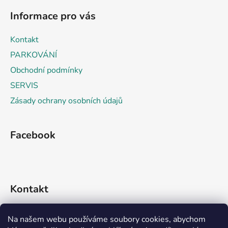
á
í
í
Informace pro vás
p
p
r
a
Kontakt
v
t
k
PARKOVÁNÍ
í
y
Obchodní podmínky
v
SERVIS
ý
p
Zásady ochrany osobních údajů
i
s
u
Facebook
Kontakt
info
@
rideko.cz
Na našem webu používáme soubory cookies, abychom