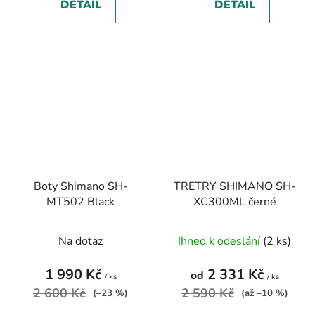
DETAIL
DETAIL
Boty Shimano SH-
TRETRY SHIMANO SH-
MT502 Black
XC300ML černé
Na dotaz
Ihned k odeslání
(2 ks)
1 990 Kč
2 331 Kč
od
/ ks
/ ks
2 600 Kč
2 590 Kč
(–23 %)
(až –10 %)