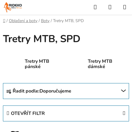
Přejít
Hledat
NÁKUP
na
KOŠÍK
obsah
Domů
/
Oblečení a boty
/
Boty
/
Tretry MTB, SPD
Tretry MTB, SPD
Tretry MTB
Tretry MTB
pánské
dámské
Ř
Řadit podle:
Doporučujeme
a
z
e
OTEVŘÍT FILTR
n
í
V