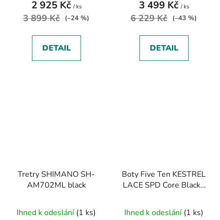
2 925 Kč
3 499 Kč
/ ks
/ ks
3 899 Kč
6 229 Kč
(–24 %)
(–43 %)
DETAIL
DETAIL
Tretry SHIMANO SH-
Boty Five Ten KESTREL
AM702ML black
LACE SPD Core Black /
Solar Red / Grey Two
Ihned k odeslání
(1 ks)
Ihned k odeslání
(1 ks)