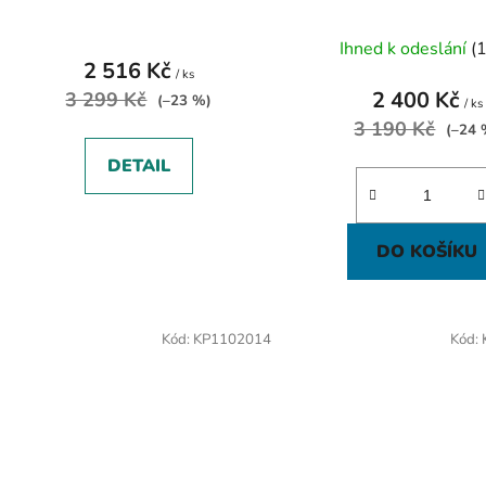
Ihned k odeslání
(1
2 516 Kč
/ ks
2 400 Kč
3 299 Kč
(–23 %)
/ ks
3 190 Kč
(–24 
DETAIL
DO KOŠÍKU
Kód:
KP1102014
Kód: