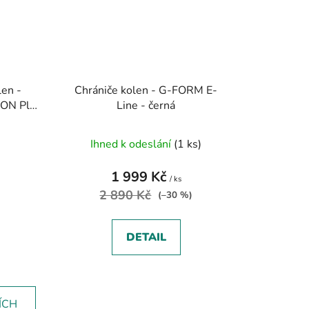
len -
Chrániče kolen - G-FORM E-
ON Plus
Line - černá
Ihned k odeslání
(1 ks)
1 999 Kč
/ ks
2 890 Kč
(–30 %)
DETAIL
ÍCH