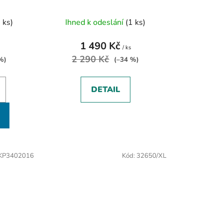
 ks)
Ihned k odeslání
(1 ks)
1 490 Kč
/ ks
2 290 Kč
%)
(–34 %)
DETAIL
KP3402016
Kód:
32650/XL