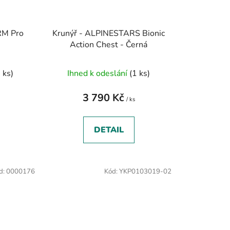
RM Pro
Krunýř - ALPINESTARS Bionic
e
Action Chest - Černá
 ks)
Ihned k odeslání
(1 ks)
3 790 Kč
/ ks
DETAIL
d:
0000176
Kód:
YKP0103019-02