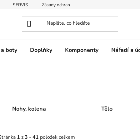
SERVIS
Zásady ochrany osobních údajů
 a boty
Doplňky
Komponenty
Nářadí a ú
Nohy, kolena
Tělo
Stránka
1
z
3
-
41
položek celkem