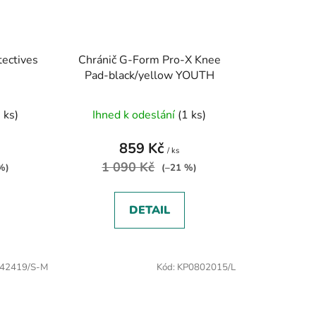
tectives
Chránič G-Form Pro-X Knee
Pad-black/yellow YOUTH
 ks)
Ihned k odeslání
(1 ks)
859 Kč
/ ks
1 090 Kč
%)
(–21 %)
DETAIL
42419/S-M
Kód:
KP0802015/L