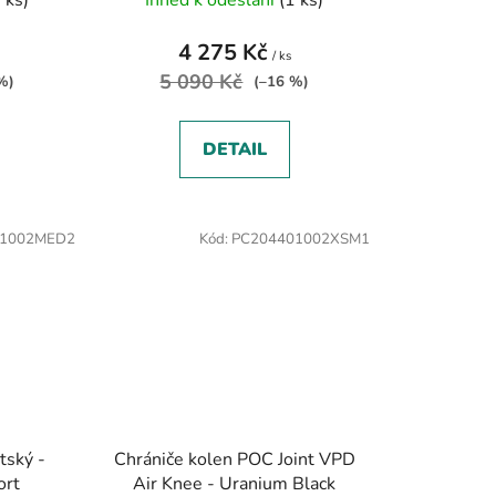
4 275 Kč
/ ks
5 090 Kč
%)
(–16 %)
DETAIL
41002MED2
Kód:
PC204401002XSM1
tský -
Chrániče kolen POC Joint VPD
ort
Air Knee - Uranium Black