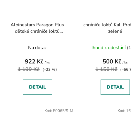
Alpinestars Paragon Plus
chrániče loktů Kali Pro
dětské chrániče loktů
zelené
black/white
Na dotaz
Ihned k odeslání
(1
922 Kč
500 Kč
/ ks
/ ks
1 199 Kč
1 150 Kč
(–23 %)
(–56 
DETAIL
DETAIL
Kód:
E0065/S-M
Kód:
16