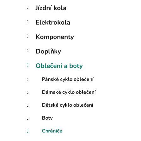
K
Přeskočit
Jízdní kola
a
kategorie
t
Elektrokola
e
g
Komponenty
o
r
Doplňky
i
e
Oblečení a boty
Pánské cyklo oblečení
Dámské cyklo oblečení
Dětské cyklo oblečení
Boty
Chrániče