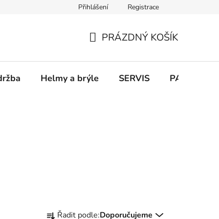
Přihlášení
Registrace
PRÁZDNÝ KOŠÍK
NÁKUPNÍ
KOŠÍK
držba
Helmy a brýle
SERVIS
PARKOVÁN
Ř
Řadit podle:
Doporučujeme