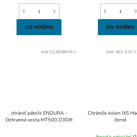
DO KOŠÍKU
DO KOŠÍKU
Kód:
E1283BK/M-L
Kód:
482-510-1
chránič páteře ENDURA -
Chrániče kolen IXS Ha
Ochranná vesta MT500 D3O®
černé
Ihned k odeslání
(1