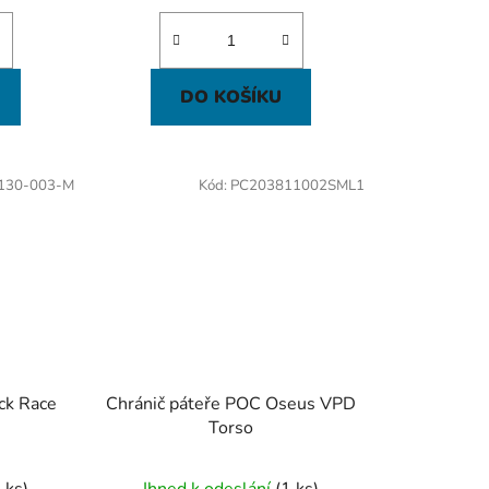
DO KOŠÍKU
130-003-M
Kód:
PC203811002SML1
ck Race
Chránič páteře POC Oseus VPD
Torso
 ks)
Ihned k odeslání
(1 ks)