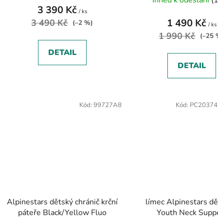
3 390 Kč
/ ks
1 490 Kč
3 490 Kč
(–2 %)
/ ks
1 990 Kč
(–25 
DETAIL
DETAIL
Kód:
99727A8
Kód:
PC2037
Alpinestars dětský chránič krční
límec Alpinestars dě
páteře Black/Yellow Fluo
Youth Neck Supp