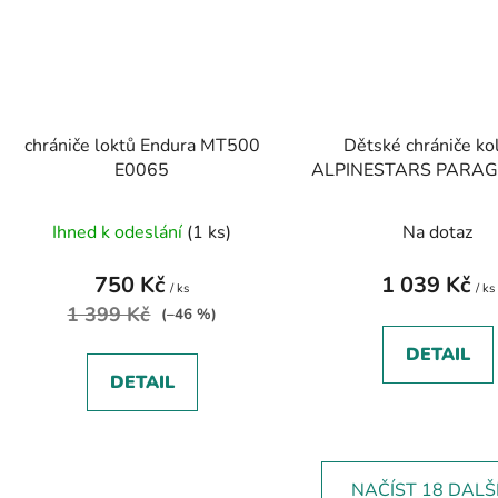
chrániče loktů Endura MT500
Dětské chrániče ko
E0065
ALPINESTARS PARAG
- černá/bílá
Ihned k odeslání
(1 ks)
Na dotaz
750 Kč
1 039 Kč
/ ks
/ ks
1 399 Kč
(–46 %)
DETAIL
DETAIL
NAČÍST 18 DALŠ