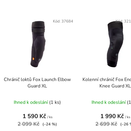
V
ý
Kód:
37684
Kód:
321
p
s
p
r
o
d
Chránič loktů Fox Launch Elbow
Kolenní chránič Fox En
u
Guard XL
Knee Guard XL
k
t
Ihned k odeslání
(1 ks)
Ihned k odeslání
(1
ů
1 590 Kč
1 990 Kč
/ ks
/ ks
2 099 Kč
2 699 Kč
(–24 %)
(–26 