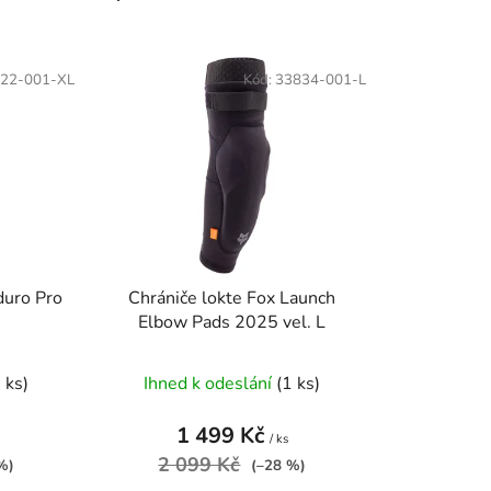
a
z
e
22-001-XL
Kód:
33834-001-L
n
í
p
r
o
d
u
k
duro Pro
Chrániče lokte Fox Launch
t
Elbow Pads 2025 vel. L
ů
 ks)
Ihned k odeslání
(1 ks)
1 499 Kč
/ ks
2 099 Kč
%)
(–28 %)