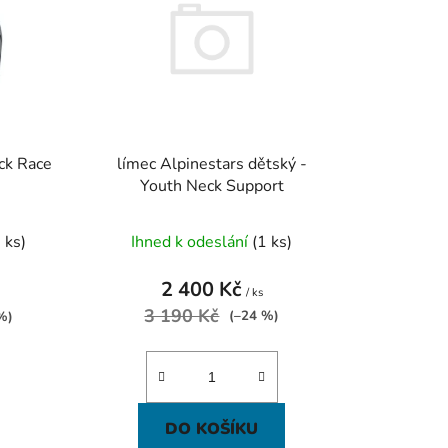
p
r
o
d
u
k
límec Alpinestars dětský -
ck Race
t
Youth Neck Support
ů
Ihned k odeslání
(1 ks)
 ks)
2 400 Kč
/ ks
3 190 Kč
(–24 %)
%)
DO KOŠÍKU