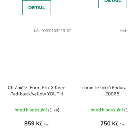
DETAIL
DETAIL
Kód:
YKP0103019-02
Kód:
Chránič G-Form Pro-X Knee
chrániče loktů Endur
Pad-black/yellow YOUTH
E0065
Ihned k odeslání
(1 ks)
Ihned k odeslání
(1
859 Kč
750 Kč
/ ks
/ ks