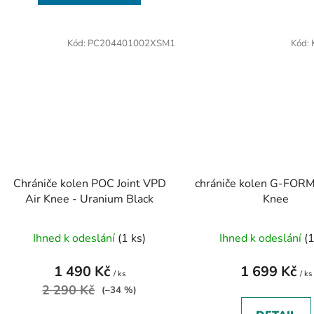
Kód:
PC204401002XSM1
Kód:
Chrániče kolen POC Joint VPD
chrániče kolen G-FORM
Air Knee - Uranium Black
Knee
Ihned k odeslání
(1 ks)
Ihned k odeslání
(1
1 490 Kč
1 699 Kč
/ ks
/ ks
2 290 Kč
(–34 %)