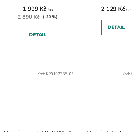
1 999 Kč
2 129 Kč
/ ks
/ ks
2 890 Kč
(–30 %)
DETAIL
DETAIL
Kód:
KP0102335-03
Kód: