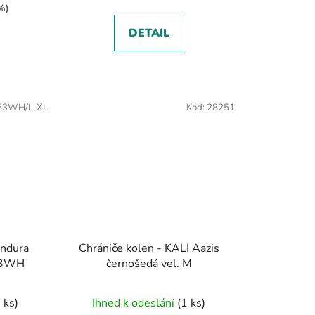
%)
DETAIL
53WH/L-XL
Kód:
28251
Endura
Chrániče kolen - KALI Aazis
II E1253WH
černošedá vel. M
 ks)
Ihned k odeslání
(1 ks)