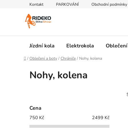
Přejít
Kontakt
PARKOVÁNÍ
Obchodní podmínky
na
obsah
Jízdní kola
Elektrokola
Oblečení
Domů
/
Oblečení a boty
/
Chrániče
/
Nohy, kolena
Nohy, kolena
P
o
s
Cena
t
750
Kč
2499
Kč
r
a