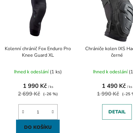
s
p
r
o
d
Kolenní chránič Fox Enduro Pro
Chrániče kolen IXS Ha
u
Knee Guard XL
černé
k
t
Ihned k odeslání
(1 ks)
Ihned k odeslání
(1
ů
1 990 Kč
1 490 Kč
/ ks
/ ks
2 699 Kč
1 990 Kč
(–26 %)
(–25 
DETAIL
DO KOŠÍKU