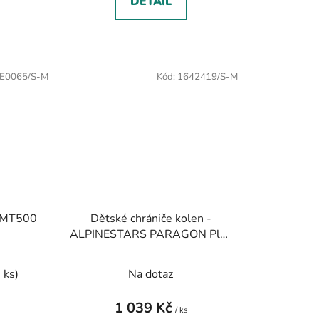
DETAIL
E0065/S-M
Kód:
1642419/S-M
a MT500
Dětské chrániče kolen -
ALPINESTARS PARAGON Plus
- černá/bílá
 ks)
Na dotaz
1 039 Kč
/ ks