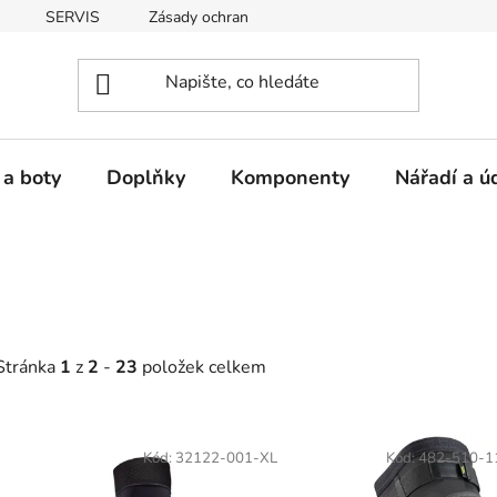
SERVIS
Zásady ochrany osobních údajů
 a boty
Doplňky
Komponenty
Nářadí a ú
Stránka
1
z
2
-
23
položek celkem
V
ý
Kód:
32122-001-XL
Kód:
482-510-1
p