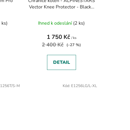
rm Pro
Chrániče kolen - ALPINESTARS
Vector Knee Protector - Black /
Anthracite Red
 ks)
Ihned k odeslání
(2 ks)
1 750 Kč
/ ks
2 400 Kč
(–27 %)
DETAIL
1256T/S-M
Kód:
E1256LG/L-XL