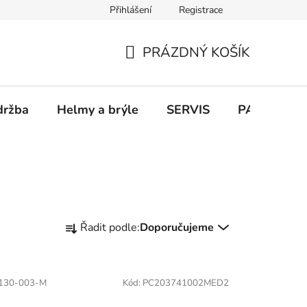
Přihlášení
Registrace
PRÁZDNÝ KOŠÍK
NÁKUPNÍ
KOŠÍK
držba
Helmy a brýle
SERVIS
PARKOVÁN
Ř
Řadit podle:
Doporučujeme
a
z
e
130-003-M
Kód:
PC203741002MED2
n
í