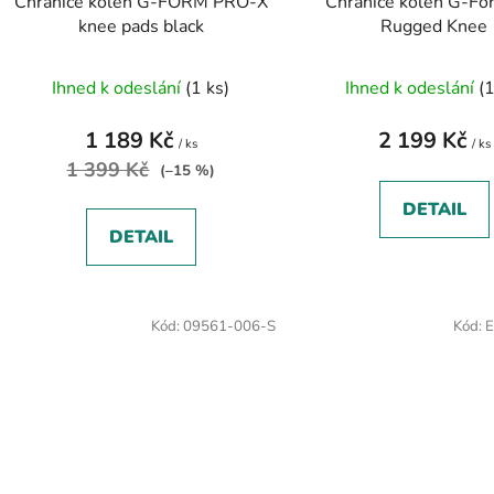
Chrániče kolen G-FORM PRO-X
Chrániče kolen G-Fo
knee pads black
Rugged Knee
Ihned k odeslání
(1 ks)
Ihned k odeslání
(1
1 189 Kč
2 199 Kč
/ ks
/ ks
1 399 Kč
(–15 %)
DETAIL
DETAIL
Kód:
09561-006-S
Kód:
E