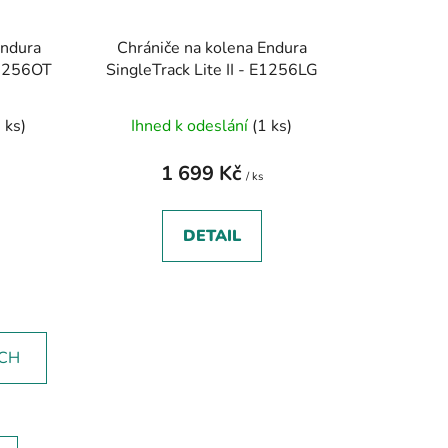
Endura
Chrániče na kolena Endura
 E1256OT
SingleTrack Lite II - E1256LG
 ks)
Ihned k odeslání
(1 ks)
1 699 Kč
/ ks
DETAIL
ÍCH