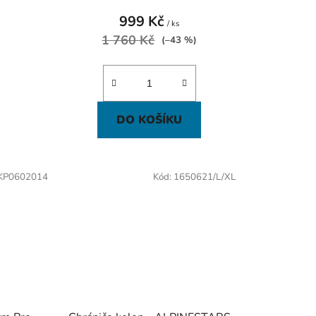
999 Kč
/ ks
1 760 Kč
(–43 %)
DO KOŠÍKU
KP0602014
Kód:
1650621/L/XL