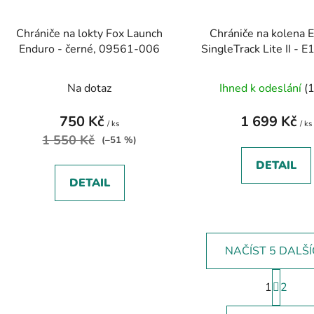
Chrániče na lokty Fox Launch
Chrániče na kolena 
Enduro - černé, 09561-006
SingleTrack Lite II -
Na dotaz
Ihned k odeslání
(1
750 Kč
1 699 Kč
/ ks
/ ks
1 550 Kč
(–51 %)
DETAIL
DETAIL
NAČÍST 5 DALŠ
S
1
t
2
O
r
v