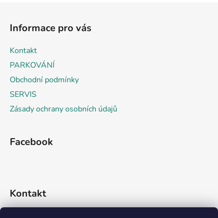
l
Z
á
á
d
Informace pro vás
p
a
a
c
Kontakt
t
í
PARKOVÁNÍ
p
í
r
Obchodní podmínky
v
SERVIS
k
Zásady ochrany osobních údajů
y
v
ý
Facebook
p
i
s
u
Kontakt