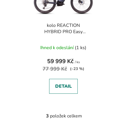
kolo REACTION
HYBRID PRO Easy
Entry 600 metallicgrey
´n´black 2025
Ihned k odeslání
(1 ks)
59 999 Kč
/ ks
77 999 Kč
(–23 %)
DETAIL
3
položek celkem
O
v