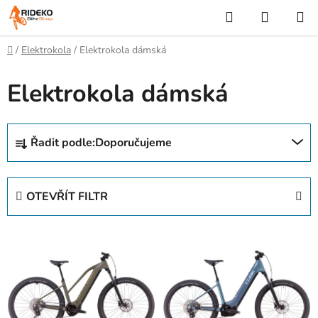
Přejít
Hledat
NÁKUP
na
KOŠÍK
obsah
Domů
/
Elektrokola
/
Elektrokola dámská
Elektrokola dámská
Ř
Řadit podle:
Doporučujeme
a
z
e
OTEVŘÍT FILTR
n
í
V
p
ý
r
p
o
i
d
s
u