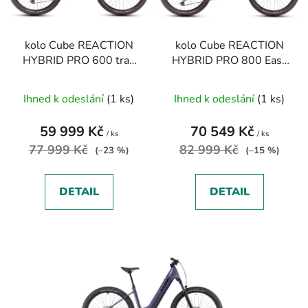
p
k
r
t
kolo Cube REACTION
kolo Cube REACTION
o
ů
HYBRID PRO 600 tran
HYBRID PRO 800 Easy
d
dustyolive´n´gold 2025
Entry smaragdgrey´n
u
´prism 2025
Ihned k odeslání
(1 ks)
Ihned k odeslání
(1 ks)
k
t
59 999 Kč
70 549 Kč
ů
/ ks
/ ks
77 999 Kč
82 999 Kč
(–23 %)
(–15 %)
DETAIL
DETAIL