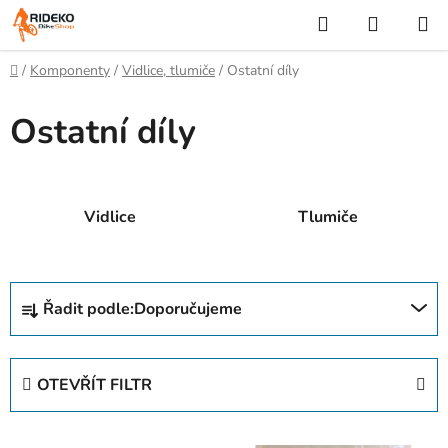
Přejít
Hledat
NÁKUP
na
KOŠÍK
obsah
Domů
/
Komponenty
/
Vidlice, tlumiče
/
Ostatní díly
Ostatní díly
Vidlice
Tlumiče
Ř
Řadit podle:
Doporučujeme
a
z
e
OTEVŘÍT FILTR
n
í
V