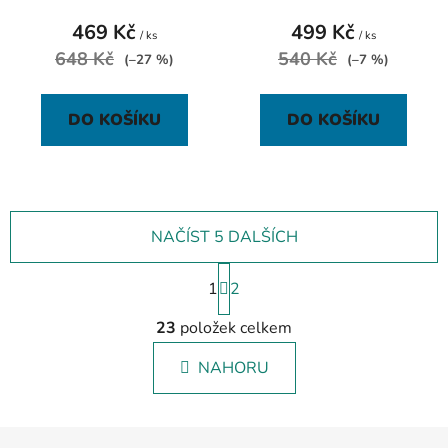
469 Kč
499 Kč
/ ks
/ ks
648 Kč
540 Kč
(–27 %)
(–7 %)
DO KOŠÍKU
DO KOŠÍKU
NAČÍST 5 DALŠÍCH
S
1
t
2
r
O
á
23
položek celkem
v
n
l
k
NAHORU
á
o
d
v
a
á
Z
c
n