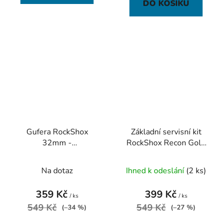
DO KOŠÍKU
Gufera RockShox
Základní servisní kit
32mm -
RockShox Recon Gold
SID/Revelation/Reba/Argle/Sektor/Tora/Recon
Coil Service Kit
Na dotaz
Ihned k odeslání
(2 ks)
359 Kč
399 Kč
/ ks
/ ks
549 Kč
549 Kč
(–34 %)
(–27 %)