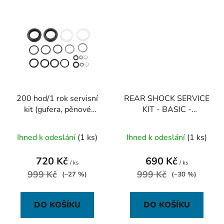
200 hod/1 rok servisní
REAR SHOCK SERVICE
kit (gufera, pěnové
KIT - BASIC -
kroužky, těsnění) - Reba
MONARCH RT3/RT/R
A7 120mm (Standard)
2011
Ihned k odeslání
(1 ks)
Ihned k odeslání
(1 ks)
(2
720 Kč
690 Kč
/ ks
/ ks
999 Kč
999 Kč
(–27 %)
(–30 %)
DO KOŠÍKU
DO KOŠÍKU