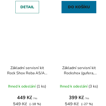
DETAIL
DO KOŠÍKU
Základní servisní kit
Základní servisní kit
Rock Shox Reba A5/A6
Rockshox (gufera,
Boost Service Kit
pěnové kroužky,
těsnění) - XC32 Solo
Ihned k odeslání
(1 ks)
Ihned k odeslání
(3 ks)
Air A3/Recon
449 Kč
399 Kč
/ ks
/ ks
549 Kč
549 Kč
(–18 %)
(–27 %)