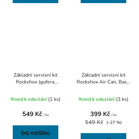
Základní servisní kit
Základní servisní kit
Rockshox (gufera,
Rockshox Air Can, Basic
pěnové kroužky,
- Monarch High Volume
těsnění) - Reba A3
B1(Plus,XX,RL) C1 (R,R
Ihned k odeslání
(1 ks)
Ihned k odeslání
(3 ks)
(2014-2016)
549 Kč
399 Kč
/ ks
/ ks
549 Kč
(–27 %)
DO KOŠÍKU