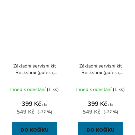
Základní servisní kit
Základní servisní kit
Rockshox (gufera,
Rockshox (gufera,
pěnové kroužky,
pěnové kroužky,
těsnění) - Recon Gold
těsnění) - Sektor RL
Ihned k odeslání
(1 ks)
Ihned k odeslání
(1 ks)
A3(2013-2016
Solo Air (201
399 Kč
399 Kč
/ ks
/ ks
549 Kč
549 Kč
(–27 %)
(–27 %)
DO KOŠÍKU
DO KOŠÍKU