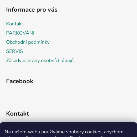
á
í
í
Informace pro vás
p
p
r
a
Kontakt
v
t
k
PARKOVÁNÍ
í
y
Obchodní podmínky
v
SERVIS
ý
p
Zásady ochrany osobních údajů
i
s
u
Facebook
Kontakt
info
@
rideko.cz
Na našem webu používáme soubory cookies, abychom