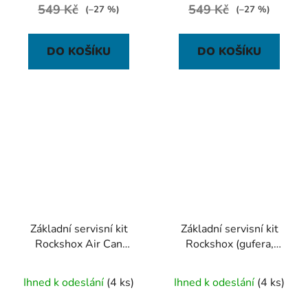
549 Kč
549 Kč
(–27 %)
(–27 %)
DO KOŠÍKU
DO KOŠÍKU
Základní servisní kit
Základní servisní kit
Rockshox Air Can
Rockshox (gufera,
Service Kit, Basic -
pěnové kroužky,
Monarch/Monarch Plus
těsnění) - Recon Silver
Ihned k odeslání
(4 ks)
Ihned k odeslání
(4 ks)
(2012)
Coil (2012