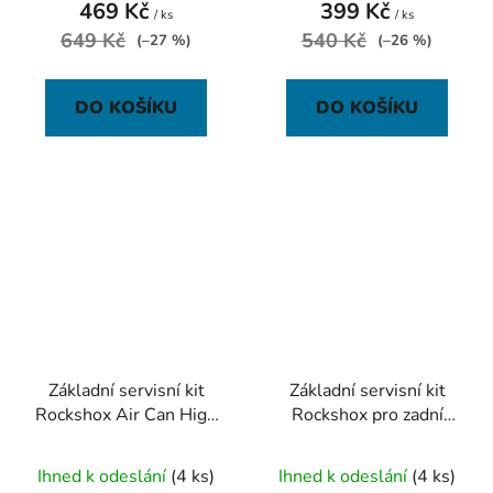
469 Kč
399 Kč
/ ks
/ ks
649 Kč
540 Kč
(–27 %)
(–26 %)
DO KOŠÍKU
DO KOŠÍKU
Základní servisní kit
Základní servisní kit
Rockshox Air Can High
Rockshox pro zadní
Volume Service Kit,
tlumič - Monarch RT3
Basic -
High Volume (2013)
Ihned k odeslání
(4 ks)
Ihned k odeslání
(4 ks)
Monarch/Monarch Pl