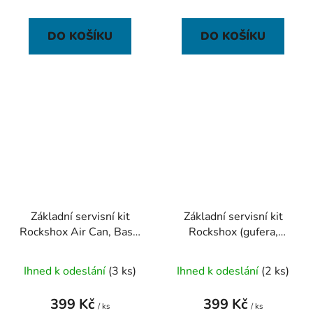
DO KOŠÍKU
DO KOŠÍKU
Základní servisní kit
Základní servisní kit
Rockshox Air Can, Basic
Rockshox (gufera,
- Monarch
pěnové kroužky,
B1(Plus,XX,RL) C1
těsnění) - 30 Gold
Ihned k odeslání
(3 ks)
Ihned k odeslání
(2 ks)
(R,RT3) D1 (2014
A1(2014-2016)
399 Kč
399 Kč
/ ks
/ ks