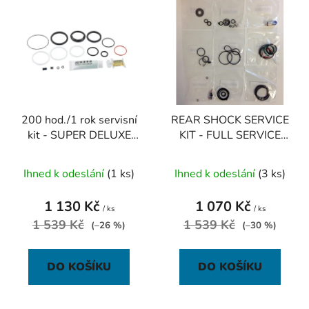
p
ý
r
p
o
i
d
s
u
p
k
r
t
200 hod./1 rok servisní
REAR SHOCK SERVICE
o
ů
kit - SUPER DELUXE
KIT - FULL SERVICE
d
A1-B2 (2017-2020)
(INCLUDES DEBONAIR
u
AIR CAN SEALS) -
Ihned k odeslání
(1 ks)
Ihned k odeslání
(3 ks)
k
MONARCH PLUS B1
t
1 130 Kč
1 070 Kč
ů
/ ks
/ ks
1 539 Kč
1 539 Kč
(–26 %)
(–30 %)
DO KOŠÍKU
DO KOŠÍKU