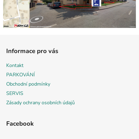
Z
á
Informace pro vás
p
a
Kontakt
t
PARKOVÁNÍ
í
Obchodní podmínky
SERVIS
Zásady ochrany osobních údajů
Facebook