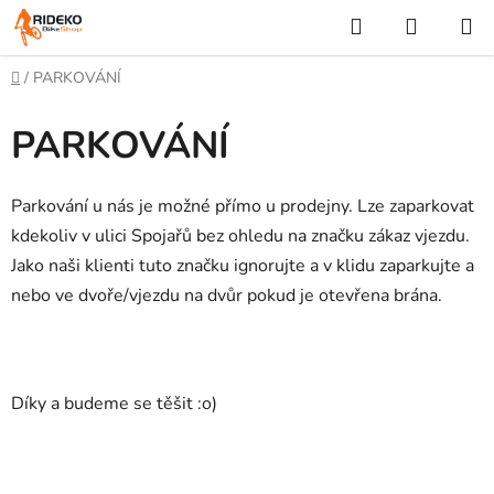
Přejít
Hledat
NÁKUP
na
KOŠÍK
obsah
Domů
/
PARKOVÁNÍ
PARKOVÁNÍ
Parkování u nás je možné přímo u prodejny. Lze zaparkovat
kdekoliv v ulici Spojařů bez ohledu na značku zákaz vjezdu.
Jako naši klienti tuto značku ignorujte a v klidu zaparkujte a
nebo ve dvoře/vjezdu na dvůr pokud je otevřena brána.
Díky a budeme se těšit :o)