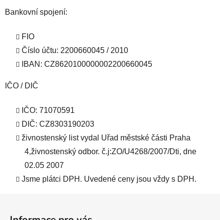
Bankovní spojení:
FIO
Číslo účtu: 2200660045 / 2010
IBAN: CZ8620100000002200660045
IČO / DIČ
IČO: 71070591
DIČ: CZ8303190203
živnostenský list vydal Uřad městské části Praha
4,živnostenský odbor. č.j:ZO/U4268/2007/Dti, dne
02.05 2007
Jsme plátci DPH. Uvedené ceny jsou vždy s DPH.
Z
á
Informace pro vás