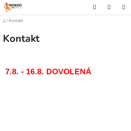
Přejít
Hledat
NÁKUP
na
KOŠÍK
obsah
Domů
/
Kontakt
Kontakt
7.8. - 16.8. DOVOLENÁ