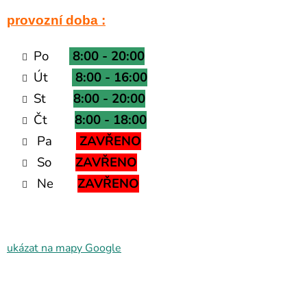
provozní doba :
Po
8:00 - 20:00
Út
8:00 - 16:00
St
8:00 - 20:00
Čt
8:00 - 18:00
Pa
ZAVŘENO
So
ZAVŘENO
Ne
ZAVŘENO
ukázat na mapy Google