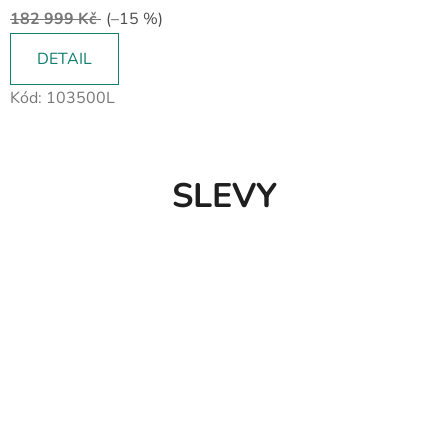
182 999 Kč
(–15 %)
DETAIL
Kód:
103500L
SLEVY