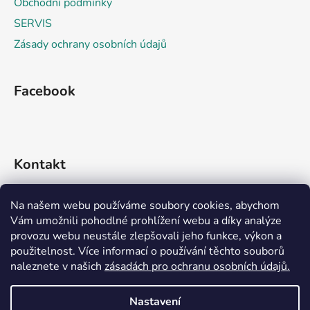
Obchodní podmínky
SERVIS
Zásady ochrany osobních údajů
Facebook
Kontakt
info
@
rideko.cz
Na našem webu používáme soubory cookies, abychom
Vám umožnili pohodlné prohlížení webu a díky analýze
+420 721 360 992
provozu webu neustále zlepšovali jeho funkce, výkon a
použitelnost. Více informací o používání těchto souborů
naleznete v našich
zásadách pro ochranu osobních údajů.
Nastavení