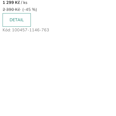
1 299 Kč
/ ks
2 390 Kč
(–45 %)
DETAIL
Kód:
100457-1146-763