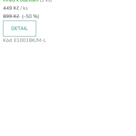
Ihned k odeslání
(1 ks)
449 Kč
/ ks
899 Kč
(–50 %)
DETAIL
Kód:
E1001BK/M-L