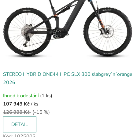
STEREO HYBRID ONE44 HPC SLX 800 slabgrey´n´orange
2026
Ihned k odeslání
(1 ks)
107 949 Kč
/ ks
126 999 Kč
(–15 %)
DETAIL
Kód:
102500S