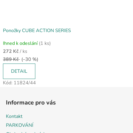
Ponožky CUBE ACTION SERIES
Ihned k odeslání
(1 ks)
272 Kč
/ ks
389 Kč
(–30 %)
DETAIL
Kód:
11824/44
Z
á
Informace pro vás
p
a
Kontakt
t
PARKOVÁNÍ
í