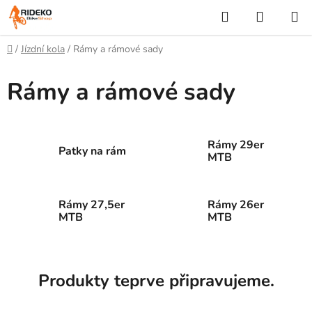
Přejít
Hledat
NÁKUP
na
KOŠÍK
obsah
Domů
/
Jízdní kola
/
Rámy a rámové sady
Rámy a rámové sady
Rámy 29er
Patky na rám
MTB
Rámy 27,5er
Rámy 26er
MTB
MTB
Produkty teprve připravujeme.