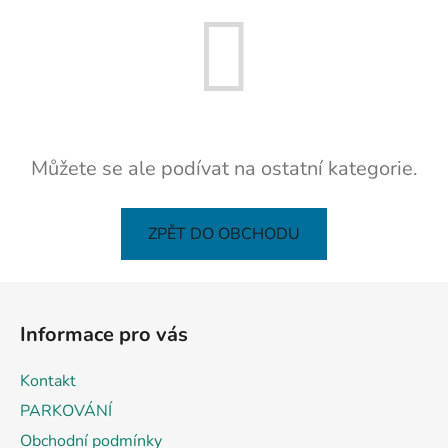
Můžete se ale podívat na ostatní kategorie.
ZPĚT DO OBCHODU
Z
á
Informace pro vás
p
a
Kontakt
t
PARKOVÁNÍ
í
Obchodní podmínky