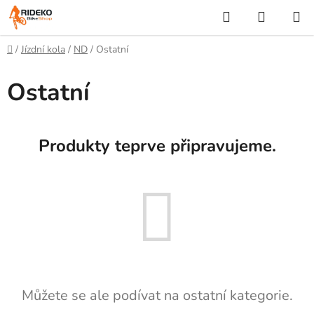
Přejít
Hledat
NÁKUP
na
KOŠÍK
obsah
Domů
/
Jízdní kola
/
ND
/
Ostatní
Ostatní
Produkty teprve připravujeme.
Můžete se ale podívat na ostatní kategorie.