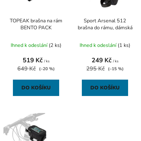
p
k
r
t
TOPEAK brašna na rám
Sport Arsenal 512
o
ů
BENTO PACK
brašna do rámu, dámská
d
u
Ihned k odeslání
(2 ks)
Ihned k odeslání
(1 ks)
k
t
519 Kč
249 Kč
ů
/ ks
/ ks
649 Kč
295 Kč
(–20 %)
(–15 %)
DO KOŠÍKU
DO KOŠÍKU