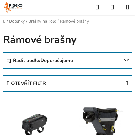
Přejít
Hledat
NÁKUP
na
KOŠÍK
obsah
Domů
/
Doplňky
/
Brašny na kolo
/
Rámové brašny
Rámové brašny
Ř
Řadit podle:
Doporučujeme
a
z
e
OTEVŘÍT FILTR
n
í
V
p
ý
r
p
o
i
d
s
u