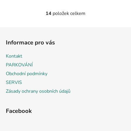
14
položek celkem
O
v
l
Z
á
á
d
Informace pro vás
p
a
a
c
Kontakt
t
í
PARKOVÁNÍ
p
í
r
Obchodní podmínky
v
SERVIS
k
Zásady ochrany osobních údajů
y
v
ý
Facebook
p
i
s