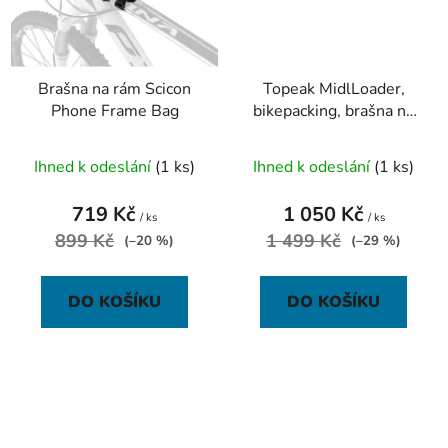
Brašna na rám Scicon
Topeak MidlLoader,
Phone Frame Bag
bikepacking, brašna na
rám 4,5 l
Ihned k odeslání
(1 ks)
Ihned k odeslání
(1 ks)
719 Kč
1 050 Kč
/ ks
/ ks
899 Kč
1 499 Kč
(–20 %)
(–29 %)
DO KOŠÍKU
DO KOŠÍKU