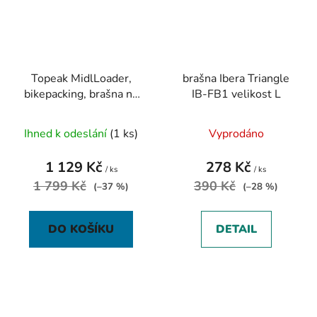
Topeak MidlLoader,
brašna Ibera Triangle
bikepacking, brašna na
IB-FB1 velikost L
rám 6 l
Ihned k odeslání
(1 ks)
Vyprodáno
1 129 Kč
278 Kč
/ ks
/ ks
1 799 Kč
390 Kč
(–37 %)
(–28 %)
DO KOŠÍKU
DETAIL