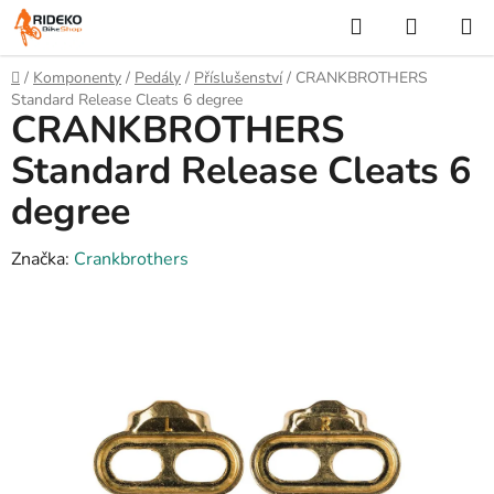
Přejít
Hledat
NÁKUP
na
KOŠÍK
obsah
Domů
/
Komponenty
/
Pedály
/
Příslušenství
/
CRANKBROTHERS
Standard Release Cleats 6 degree
CRANKBROTHERS
Standard Release Cleats 6
degree
Značka:
Crankbrothers