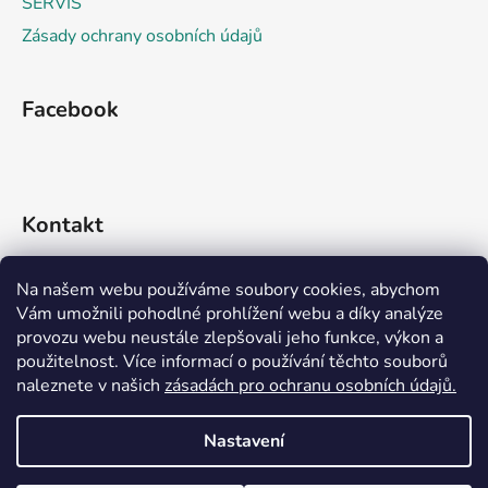
SERVIS
Zásady ochrany osobních údajů
Facebook
Kontakt
info
@
rideko.cz
Na našem webu používáme soubory cookies, abychom
Vám umožnili pohodlné prohlížení webu a díky analýze
+420 721 360 992
provozu webu neustále zlepšovali jeho funkce, výkon a
použitelnost. Více informací o používání těchto souborů
naleznete v našich
zásadách pro ochranu osobních údajů.
Nastavení