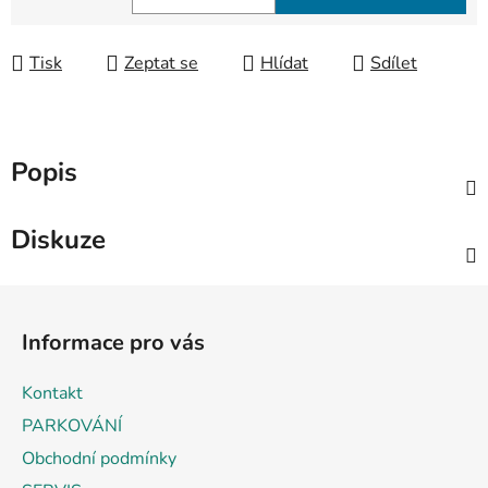
Měrná cena:
Tisk
Zeptat se
Hlídat
Sdílet
Popis
Diskuze
Z
á
Informace pro vás
p
a
Kontakt
t
PARKOVÁNÍ
í
Obchodní podmínky