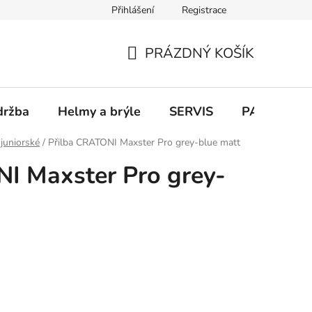
Přihlášení
Registrace
PRÁZDNÝ KOŠÍK
NÁKUPNÍ
KOŠÍK
držba
Helmy a brýle
SERVIS
PARKOVÁN
juniorské
/
Přilba CRATONI Maxster Pro grey-blue matt
I Maxster Pro grey-