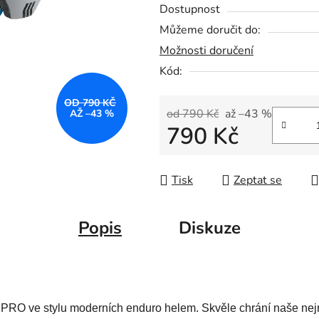
Dostupnost
Můžeme doručit do:
Možnosti doručení
Kód:
OD 790 KČ
od 790 Kč
až –43 %
AŽ –43 %
790 Kč
Měrná cena:
Tisk
Zeptat se
Popis
Diskuze
ve stylu moderních enduro helem. Skvěle chrání naše nejme