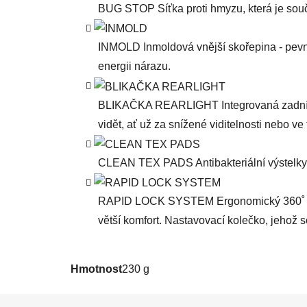
BUG STOP
Síťka proti hmyzu, která je sou
INMOLD
Inmoldová vnější skořepina - pev
energii nárazu.
BLIKAČKA REARLIGHT
Integrovaná zadn
vidět, ať už za snížené viditelnosti nebo ve
CLEAN TEX PADS
Antibakteriální výstelk
RAPID LOCK SYSTEM
Ergonomický 360˚ 
větší komfort. Nastavovací kolečko, jehož s
Hmotnost
230 g