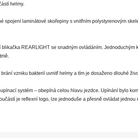
částí helmy.
né spojení laminátové skořepiny s vnitřním polystyrenovým skel
í blikačka REARLIGHT se snadným ovládáním. Jednoduchým kli
 tmě.
y brání vzniku bakterií uvnitř helmy a tím je dosaženo dlouhé živo
upínací systém – obepíná celou hlavu jezdce. Upínání bylo kom
oučástí je reflexní logo, lze jednoduše a přesně ovládat jednou r