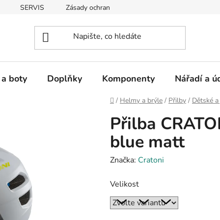
SERVIS
Zásady ochrany osobních údajů
 a boty
Doplňky
Komponenty
Nářadí a ú
Domů
/
Helmy a brýle
/
Přilby
/
Dětské a 
Přilba CRATON
blue matt
Značka:
Cratoni
Velikost