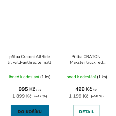
přilba Cratoni AllRide
Přilba CRATONI
Jr. wild-anthracite matt
Maxster truck red
glossy
Ihned k odeslání
(1 ks)
Ihned k odeslání
(1 ks)
995 Kč
499 Kč
/ ks
/ ks
1 899 Kč
1 199 Kč
(–47 %)
(–58 %)
DO KOŠÍKU
DETAIL