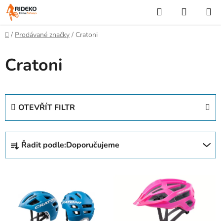
Přejít
Hledat
NÁKUP
na
KOŠÍK
obsah
Domů
/
Prodávané značky
/
Cratoni
Cratoni
OTEVŘÍT FILTR
Ř
Řadit podle:
Doporučujeme
a
z
V
e
ý
n
p
í
i
p