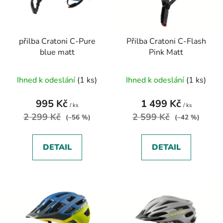
s
r
p
o
r
d
přilba Cratoni C-Pure
Přilba Cratoni C-Flash
o
u
blue matt
Pink Matt
d
k
u
t
Ihned k odeslání
(1 ks)
Ihned k odeslání
(1 ks)
k
ů
t
995 Kč
1 499 Kč
ů
/ ks
/ ks
2 299 Kč
2 599 Kč
(–56 %)
(–42 %)
DETAIL
DETAIL