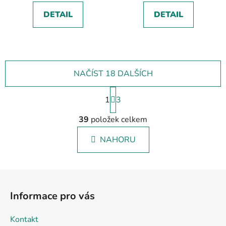
DETAIL
DETAIL
NAČÍST 18 DALŠÍCH
S
1
t
3
r
O
á
39
položek celkem
v
n
l
k
NAHORU
á
o
d
v
a
á
Z
c
n
á
í
í
Informace pro vás
p
p
r
a
Kontakt
v