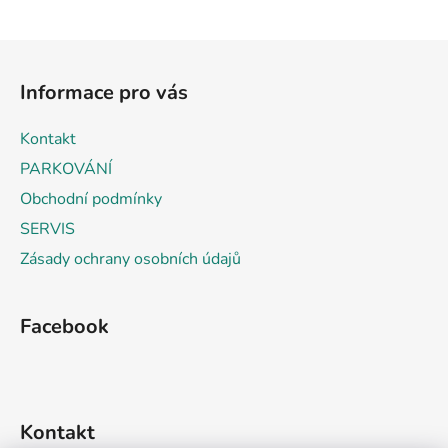
Z
á
Informace pro vás
p
a
Kontakt
t
PARKOVÁNÍ
í
Obchodní podmínky
SERVIS
Zásady ochrany osobních údajů
Facebook
Kontakt