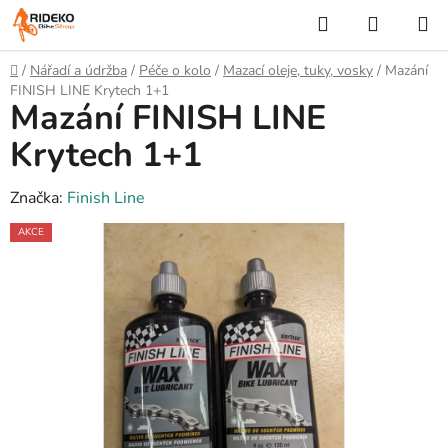
Přejít
Hledat
NÁKUP
na
KOŠÍK
obsah
Domů
/
Nářadí a údržba
/
Péče o kolo
/
Mazací oleje, tuky, vosky
/
Mazání
FINISH LINE Krytech 1+1
Mazání FINISH LINE
Krytech 1+1
Značka:
Finish Line
AKCE