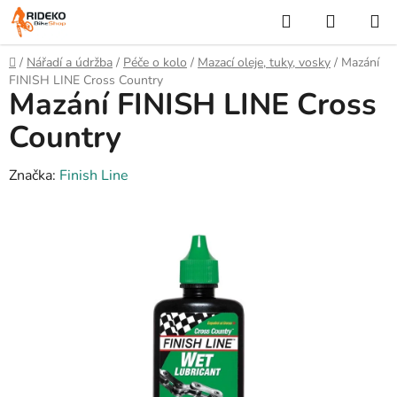
Přejít
Hledat
NÁKUP
na
KOŠÍK
obsah
Domů
/
Nářadí a údržba
/
Péče o kolo
/
Mazací oleje, tuky, vosky
/
Mazání
FINISH LINE Cross Country
Mazání FINISH LINE Cross
Country
Značka:
Finish Line