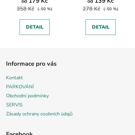
179 Kč
139 Kč
od
od
358 Kč
278 Kč
(–50 %)
(–50 %)
DETAIL
DETAIL
Z
á
Informace pro vás
p
a
Kontakt
t
PARKOVÁNÍ
í
Obchodní podmínky
SERVIS
Zásady ochrany osobních údajů
Facebook