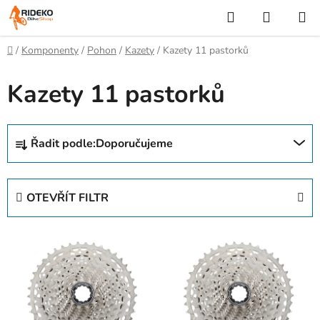
Přejít
Hledat
NÁKUP
na
KOŠÍK
obsah
Domů
/
Komponenty
/
Pohon
/
Kazety
/
Kazety 11 pastorků
Kazety 11 pastorků
Ř
Řadit podle:
Doporučujeme
a
z
e
OTEVŘÍT FILTR
n
í
V
p
ý
r
p
o
i
d
s
u