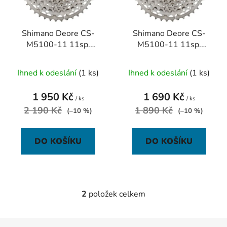
p
k
r
t
Shimano Deore CS-
Shimano Deore CS-
o
ů
M5100-11 11sp.
M5100-11 11sp.
d
kazeta 11-51 zubů
kazeta 11-42 zubů
u
Ihned k odeslání
(1 ks)
Ihned k odeslání
(1 ks)
k
t
1 950 Kč
1 690 Kč
ů
/ ks
/ ks
2 190 Kč
1 890 Kč
(–10 %)
(–10 %)
DO KOŠÍKU
DO KOŠÍKU
2
položek celkem
O
v
l
Z