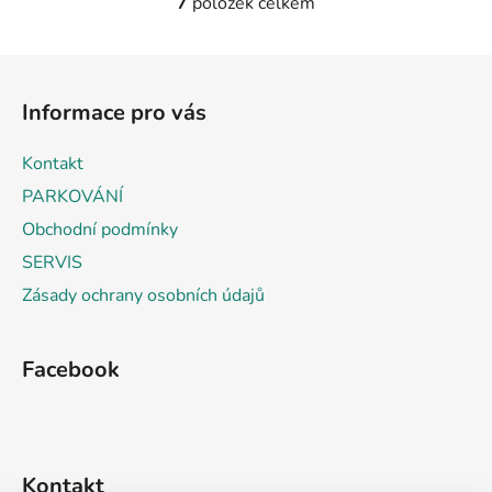
7
položek celkem
O
v
l
Z
á
á
d
Informace pro vás
p
a
a
c
Kontakt
t
í
PARKOVÁNÍ
p
í
r
Obchodní podmínky
v
SERVIS
k
Zásady ochrany osobních údajů
y
v
ý
Facebook
p
i
s
u
Kontakt