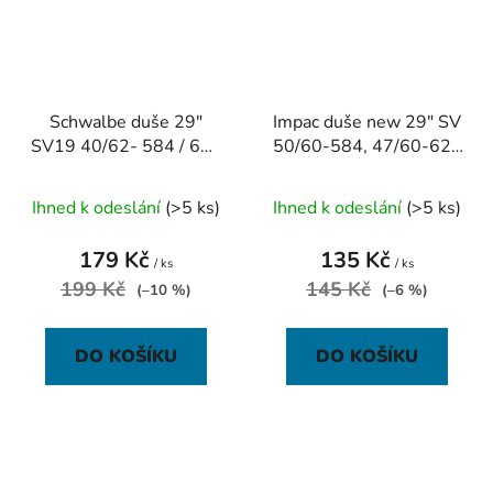
Schwalbe duše 29"
Impac duše new 29" SV
SV19 40/62- 584 / 622
50/60-584, 47/60-622
galuskový ventilek
galuskový ventilek
Ihned k odeslání
(>5 ks)
Ihned k odeslání
(>5 ks)
179 Kč
135 Kč
/ ks
/ ks
199 Kč
145 Kč
(–10 %)
(–6 %)
DO KOŠÍKU
DO KOŠÍKU