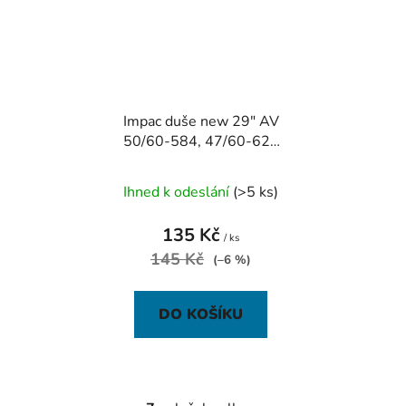
Impac duše new 29" AV
50/60-584, 47/60-622
auto-ventilek
Ihned k odeslání
(>5 ks)
135 Kč
/ ks
145 Kč
(–6 %)
DO KOŠÍKU