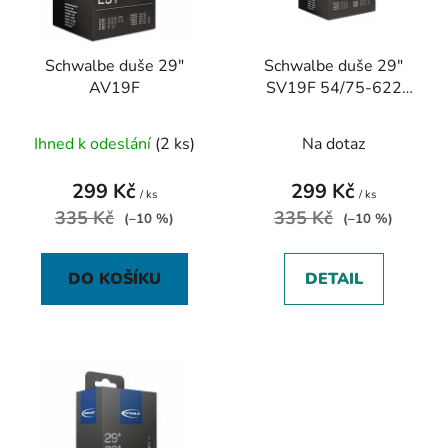
p
k
r
t
Schwalbe duše 29"
Schwalbe duše 29"
o
ů
AV19F
SV19F 54/75-622
d
galuskový ventilek
u
freeride
Ihned k odeslání
(2 ks)
Na dotaz
k
t
299 Kč
299 Kč
ů
/ ks
/ ks
335 Kč
335 Kč
(–10 %)
(–10 %)
DO KOŠÍKU
DETAIL