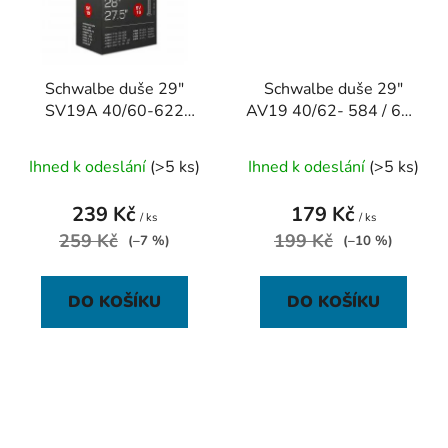
Schwalbe duše 29"
Schwalbe duše 29"
SV19A 40/60-622
AV19 40/62- 584 / 622
galuskový ventilek
auto-ventilek
extralight
Ihned k odeslání
(>5 ks)
Ihned k odeslání
(>5 ks)
239 Kč
179 Kč
/ ks
/ ks
259 Kč
199 Kč
(–7 %)
(–10 %)
DO KOŠÍKU
DO KOŠÍKU