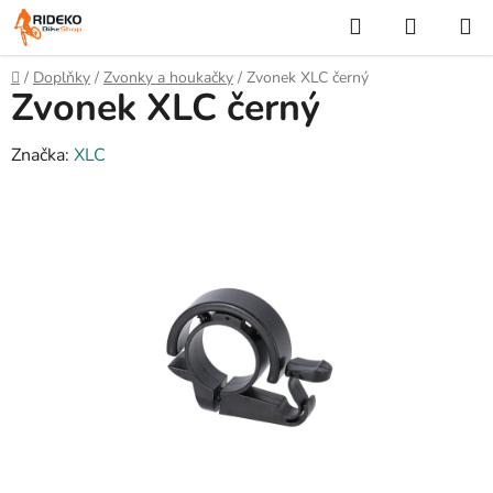
Přejít
Hledat
NÁKUP
na
KOŠÍK
obsah
Domů
/
Doplňky
/
Zvonky a houkačky
/
Zvonek XLC černý
Zvonek XLC černý
Značka:
XLC