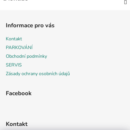
Z
á
Informace pro vás
p
a
Kontakt
t
PARKOVÁNÍ
í
Obchodní podmínky
SERVIS
Zásady ochrany osobních údajů
Facebook
Kontakt