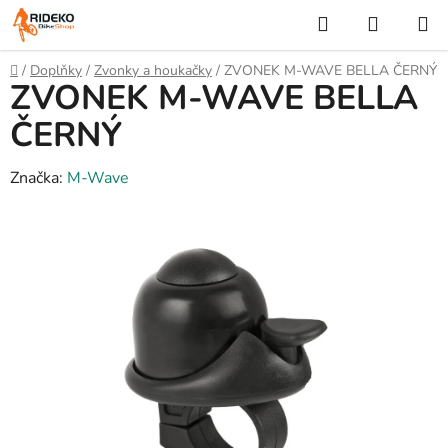
Přejít
Hledat
NÁKUP
na
KOŠÍK
obsah
Domů
/
Doplňky
/
Zvonky a houkačky
/
ZVONEK M-WAVE BELLA ČERNÝ
ZVONEK M-WAVE BELLA
ČERNÝ
Značka:
M-Wave