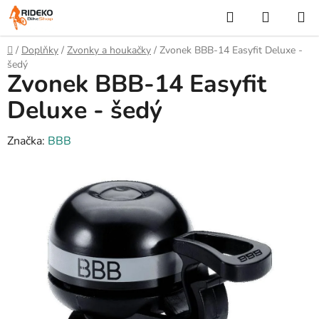
Přejít
Hledat
NÁKUP
na
KOŠÍK
obsah
Domů
/
Doplňky
/
Zvonky a houkačky
/
Zvonek BBB-14 Easyfit Deluxe -
šedý
Zvonek BBB-14 Easyfit
Deluxe - šedý
Značka:
BBB