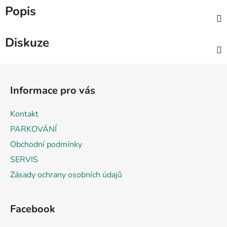
Popis
Diskuze
Z
á
Informace pro vás
p
a
Kontakt
t
PARKOVÁNÍ
í
Obchodní podmínky
SERVIS
Zásady ochrany osobních údajů
Facebook