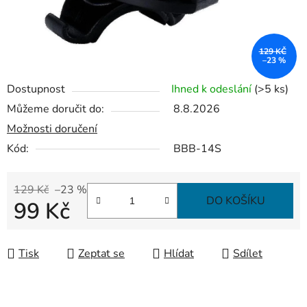
129 KČ
–23 %
Dostupnost
Ihned k odeslání
(>5 ks)
Můžeme doručit do:
8.8.2026
Možnosti doručení
Kód:
BBB-14S
129 Kč
–23 %
DO KOŠÍKU
99 Kč
Měrná cena:
Tisk
Zeptat se
Hlídat
Sdílet