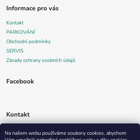
á
á
d
Informace pro vás
p
a
a
c
Kontakt
t
í
PARKOVÁNÍ
p
í
r
Obchodní podmínky
v
SERVIS
k
Zásady ochrany osobních údajů
y
v
ý
Facebook
p
i
s
u
Kontakt
info
@
rideko.cz
Na našem webu používáme soubory cookies, abychom