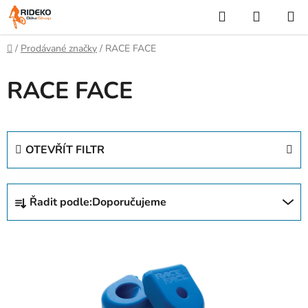
Přejít
Hledat
NÁKUP
na
KOŠÍK
obsah
Domů
/
Prodávané značky
/
RACE FACE
RACE FACE
OTEVŘÍT FILTR
Ř
Řadit podle:
Doporučujeme
a
z
V
e
ý
n
p
í
i
p