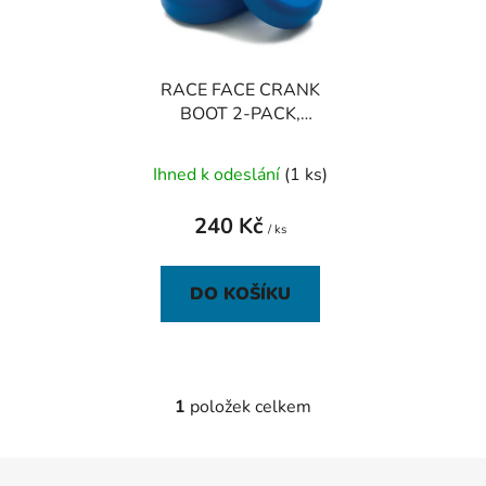
s
r
p
o
r
d
RACE FACE CRANK
o
u
BOOT 2-PACK,
d
k
OCHRANA
u
t
HLINÍKOVÝCH KLIK
Ihned k odeslání
(1 ks)
k
ů
SMALL MODRÁ
t
240 Kč
ů
/ ks
DO KOŠÍKU
1
položek celkem
O
v
l
Z