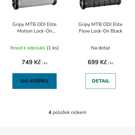
Gripy MTB ODI Elite
Gripy MTB ODI Elite
Motion Lock-On
Flow Lock-On Black
Graphite
Ihned k odeslání
(1 ks)
Na dotaz
749 Kč
699 Kč
/ ks
/ ks
DO KOŠÍKU
DETAIL
4
položek celkem
O
v
l
Z