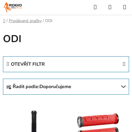
Přejít
Hledat
NÁKUP
na
KOŠÍK
obsah
Domů
/
Prodávané značky
/
ODI
ODI
OTEVŘÍT FILTR
Ř
Řadit podle:
Doporučujeme
a
z
V
e
ý
n
p
í
i
p