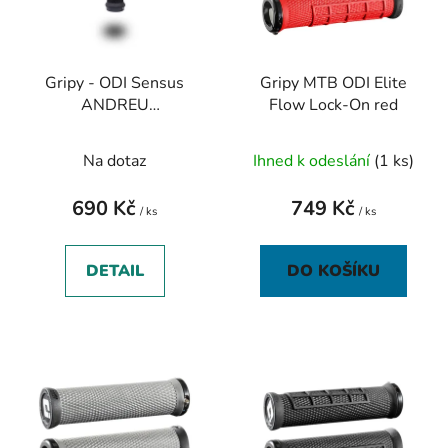
s
r
p
o
r
d
Gripy - ODI Sensus
Gripy MTB ODI Elite
o
u
ANDREU
Flow Lock-On red
d
k
LACONDEGUY Lock On
u
t
- černá
Na dotaz
Ihned k odeslání
(1 ks)
k
ů
t
690 Kč
749 Kč
ů
/ ks
/ ks
DETAIL
DO KOŠÍKU