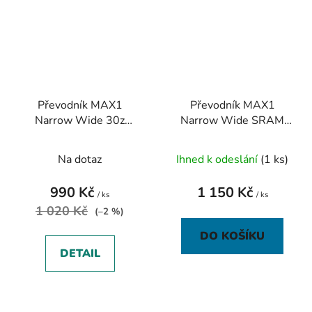
Převodník MAX1
Převodník MAX1
Narrow Wide 30z
Narrow Wide SRAM
modrý
34z černý
Na dotaz
Ihned k odeslání
(1 ks)
990 Kč
1 150 Kč
/ ks
/ ks
1 020 Kč
(–2 %)
DO KOŠÍKU
DETAIL