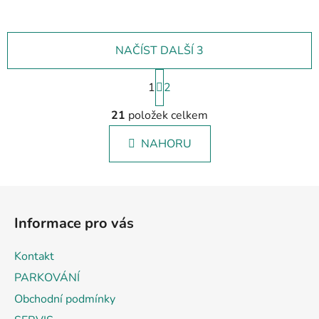
NAČÍST DALŠÍ 3
S
1
t
2
r
O
á
21
položek celkem
v
n
l
k
NAHORU
á
o
d
v
a
á
Z
c
n
á
í
í
Informace pro vás
p
p
r
a
Kontakt
v
t
k
PARKOVÁNÍ
í
y
Obchodní podmínky
v