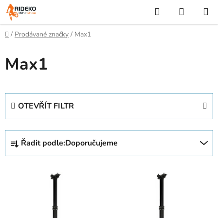
Přejít
Hledat
NÁKUP
na
KOŠÍK
obsah
Domů
/
Prodávané značky
/
Max1
Max1
OTEVŘÍT FILTR
Ř
Řadit podle:
Doporučujeme
a
z
V
e
ý
n
p
í
i
p