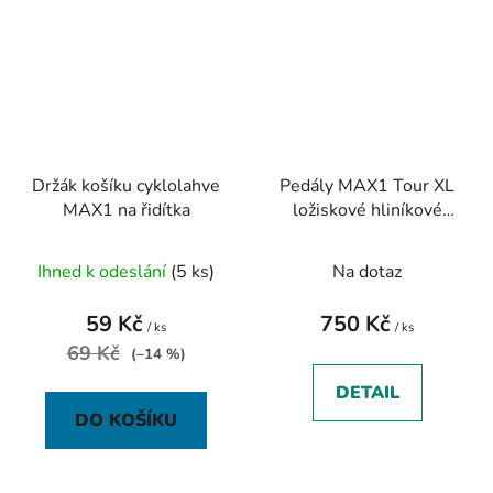
Držák košíku cyklolahve
Pedály MAX1 Tour XL
MAX1 na řidítka
ložiskové hliníkové
černé
Ihned k odeslání
(5 ks)
Na dotaz
59 Kč
750 Kč
/ ks
/ ks
69 Kč
(–14 %)
DETAIL
DO KOŠÍKU