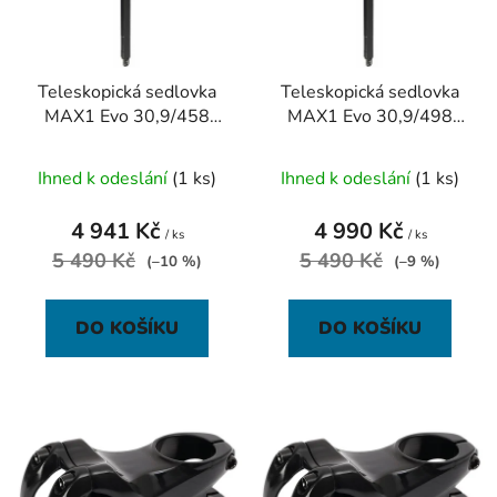
s
r
p
o
r
d
Teleskopická sedlovka
Teleskopická sedlovka
o
u
MAX1 Evo 30,9/458
MAX1 Evo 30,9/498
d
k
mm zdvih 150 mm
mm zdvih 170 mm
u
t
Ihned k odeslání
(1 ks)
Ihned k odeslání
(1 ks)
k
ů
t
4 941 Kč
4 990 Kč
ů
/ ks
/ ks
5 490 Kč
5 490 Kč
(–10 %)
(–9 %)
DO KOŠÍKU
DO KOŠÍKU