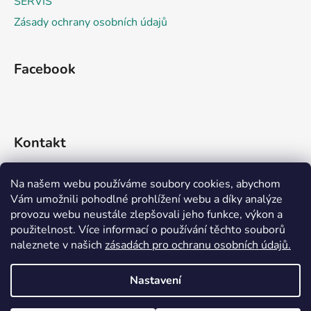
SERVIS
ý
p
Zásady ochrany osobních údajů
i
s
u
Facebook
Kontakt
info
@
rideko.cz
Na našem webu používáme soubory cookies, abychom
Vám umožnili pohodlné prohlížení webu a díky analýze
+420 721 360 992
provozu webu neustále zlepšovali jeho funkce, výkon a
použitelnost. Více informací o používání těchto souborů
naleznete v našich
zásadách pro ochranu osobních údajů.
Nastavení