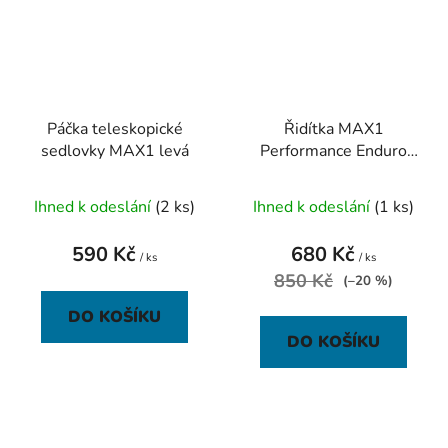
Páčka teleskopické
Řidítka MAX1
sedlovky MAX1 levá
Performance Enduro
780/31,8 mm černé
Ihned k odeslání
(2 ks)
Ihned k odeslání
(1 ks)
590 Kč
680 Kč
/ ks
/ ks
850 Kč
(–20 %)
DO KOŠÍKU
DO KOŠÍKU