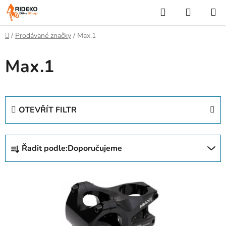
Přejít
Hledat
NÁKUP
na
KOŠÍK
obsah
Domů
/
Prodávané značky
/
Max.1
Max.1
OTEVŘÍT FILTR
Ř
Řadit podle:
Doporučujeme
a
z
V
e
ý
n
p
í
i
p