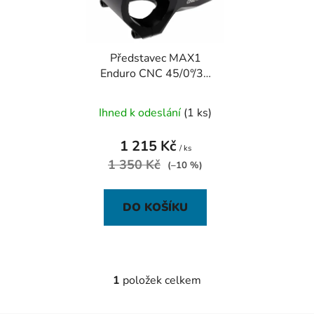
s
r
p
o
r
d
Představec MAX1
o
u
Enduro CNC 45/0°/35
d
k
mm černý
u
t
Ihned k odeslání
(1 ks)
k
ů
t
1 215 Kč
ů
/ ks
1 350 Kč
(–10 %)
DO KOŠÍKU
1
položek celkem
O
v