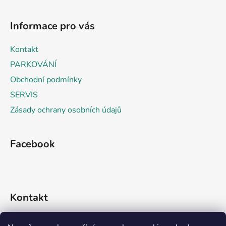
l
Z
á
á
d
Informace pro vás
p
a
a
c
Kontakt
t
í
PARKOVÁNÍ
p
í
r
Obchodní podmínky
v
SERVIS
k
Zásady ochrany osobních údajů
y
v
ý
Facebook
p
i
s
u
Kontakt
info
@
rideko.cz