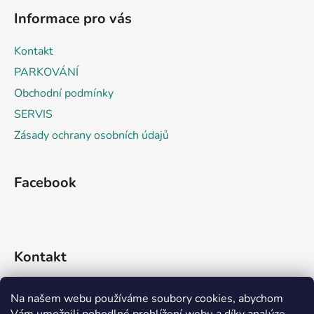
á
á
d
Informace pro vás
p
a
a
c
Kontakt
t
í
PARKOVÁNÍ
p
í
r
Obchodní podmínky
v
SERVIS
k
Zásady ochrany osobních údajů
y
v
ý
Facebook
p
i
s
u
Kontakt
info
@
rideko.cz
Na našem webu používáme soubory cookies, abychom