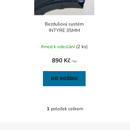
s
r
p
o
r
d
Bezdušový systém
o
u
INTYRE 35MM
d
k
u
t
Ihned k odeslání
(2 ks)
k
ů
t
890 Kč
ů
/ ks
DO KOŠÍKU
1
položek celkem
O
v
l
Z