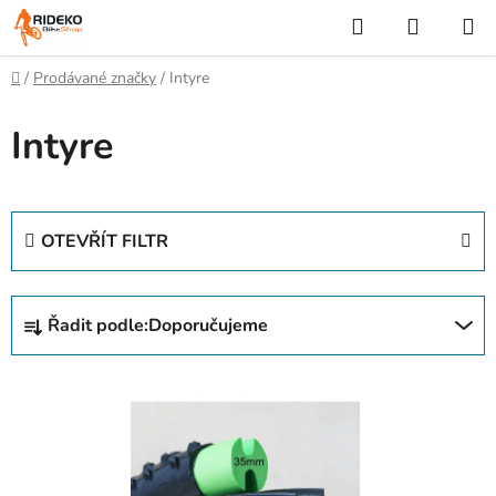
Přejít
Hledat
NÁKUP
na
KOŠÍK
obsah
Domů
/
Prodávané značky
/
Intyre
Intyre
OTEVŘÍT FILTR
Ř
Řadit podle:
Doporučujeme
a
z
V
e
ý
n
p
í
i
p