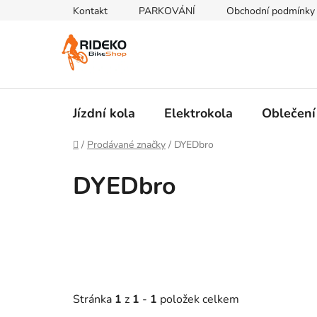
Přejít
Kontakt
PARKOVÁNÍ
Obchodní podmínky
na
obsah
Jízdní kola
Elektrokola
Oblečení
Domů
/
Prodávané značky
/
DYEDbro
DYEDbro
Stránka
1
z
1
-
1
položek celkem