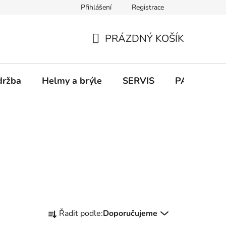
Přihlášení
Registrace
PRÁZDNÝ KOŠÍK
NÁKUPNÍ
KOŠÍK
držba
Helmy a brýle
SERVIS
PARKOVÁN
Ř
Řadit podle:
Doporučujeme
a