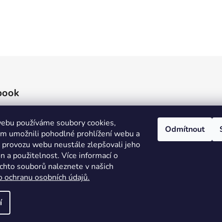
O
v
l
á
d
book
a
c
í
ebu používáme soubory cookies,
Odmítnout
p
 umožnili pohodlné prohlížení webu a
r
e provozu webu neustále zlepšovali jeho
v
n a použitelnost. Více informací o
k
ěchto souborů naleznete v našich
y
o ochranu osobních údajů.
v
ý
í
p
áva vyhrazena.
i