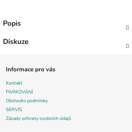
Popis
Diskuze
Z
á
Informace pro vás
p
a
Kontakt
t
PARKOVÁNÍ
í
Obchodní podmínky
SERVIS
Zásady ochrany osobních údajů