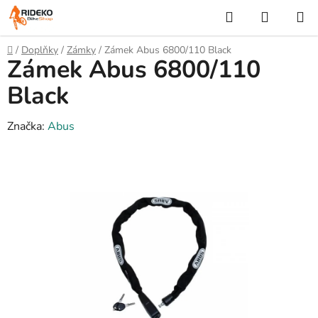
Přejít
Hledat
NÁKUP
na
KOŠÍK
obsah
Domů
/
Doplňky
/
Zámky
/
Zámek Abus 6800/110 Black
Zámek Abus 6800/110
Black
Značka:
Abus