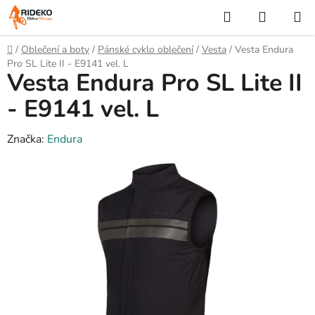
Přejít
Hledat
NÁKUP
na
KOŠÍK
obsah
Domů
/
Oblečení a boty
/
Pánské cyklo oblečení
/
Vesta
/
Vesta Endura
Pro SL Lite II - E9141 vel. L
Vesta Endura Pro SL Lite II
- E9141 vel. L
Značka:
Endura