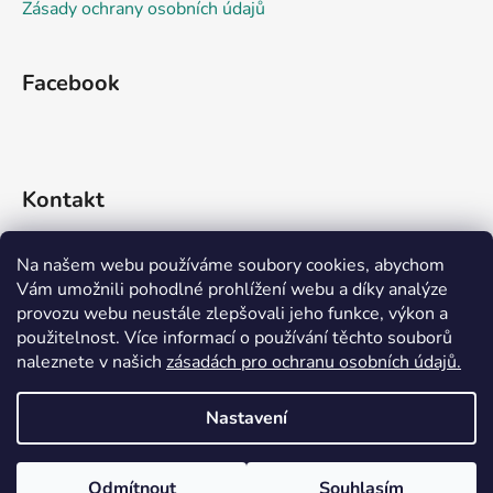
Zásady ochrany osobních údajů
Facebook
Kontakt
info
@
rideko.cz
Na našem webu používáme soubory cookies, abychom
Vám umožnili pohodlné prohlížení webu a díky analýze
+420 721 360 992
provozu webu neustále zlepšovali jeho funkce, výkon a
použitelnost. Více informací o používání těchto souborů
naleznete v našich
zásadách pro ochranu osobních údajů.
Nastavení
Vytvořil Shoptet
Odmítnout
Souhlasím