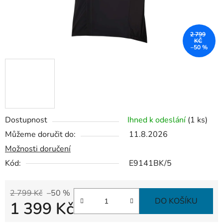
2 799
KČ
–50 %
Dostupnost
Ihned k odeslání
(1 ks)
Můžeme doručit do:
11.8.2026
Možnosti doručení
Kód:
E9141BK/5
2 799 Kč
–50 %
DO KOŠÍKU
1 399 Kč