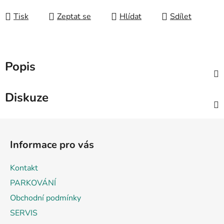
Měrná cena:
Tisk
Zeptat se
Hlídat
Sdílet
Popis
Diskuze
Z
á
Informace pro vás
p
a
Kontakt
t
PARKOVÁNÍ
í
Obchodní podmínky
SERVIS