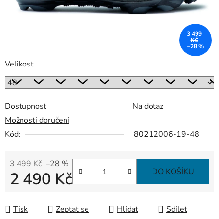
3 499
KČ
–28 %
Velikost
Dostupnost
Na dotaz
Možnosti doručení
Kód:
80212006-19-48
3 499 Kč
–28 %
DO KOŠÍKU
2 490 Kč
Měrná cena:
Tisk
Zeptat se
Hlídat
Sdílet