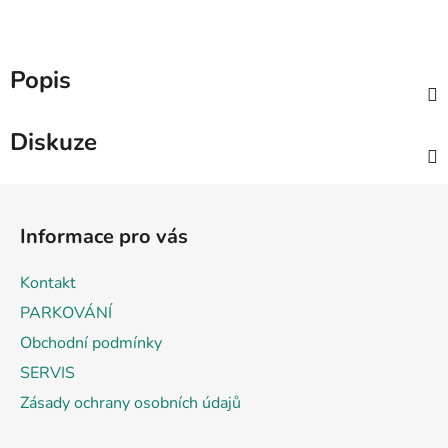
Popis
Diskuze
Z
á
Informace pro vás
p
a
Kontakt
t
PARKOVÁNÍ
í
Obchodní podmínky
SERVIS
Zásady ochrany osobních údajů