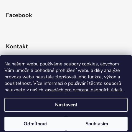
Facebook
Kontakt
info
@
rideko.cz
Na našem webu používáme soubory cookies, abychom
Vám umožnili pohodlné prohlížení webu a díky analýze
+420 721 360 992
provozu webu neustále zlepšovali jeho funkce, výkon a
použitelnost. Více informací o používání těchto souborů
naleznete v našich
zásadách pro ochranu osobních údajů.
Nastavení
Vytvořil Shoptet
Odmítnout
Souhlasím
Copyright 2026
RIDEKO bike shop
. Všechna práva
vyhrazena.