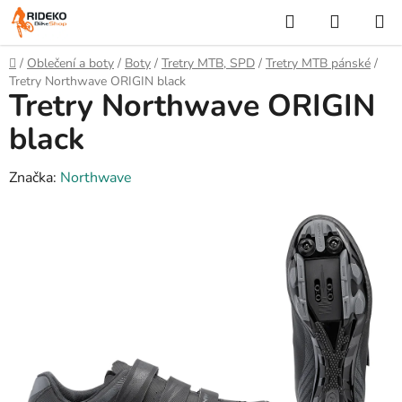
Přejít
Hledat
NÁKUP
na
KOŠÍK
obsah
Domů
/
Oblečení a boty
/
Boty
/
Tretry MTB, SPD
/
Tretry MTB pánské
/
Tretry Northwave ORIGIN black
Tretry Northwave ORIGIN
black
Značka:
Northwave