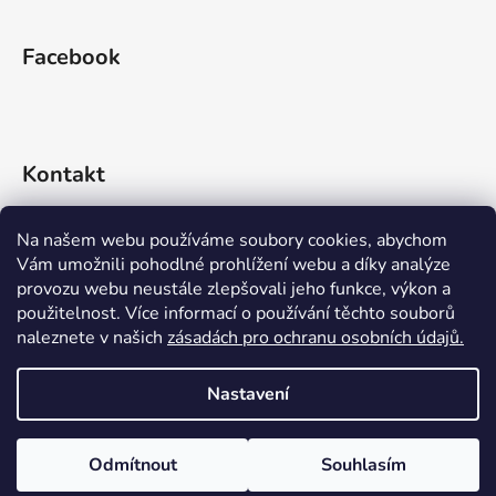
Facebook
Kontakt
info
@
rideko.cz
Na našem webu používáme soubory cookies, abychom
Vám umožnili pohodlné prohlížení webu a díky analýze
+420 721 360 992
provozu webu neustále zlepšovali jeho funkce, výkon a
použitelnost. Více informací o používání těchto souborů
naleznete v našich
zásadách pro ochranu osobních údajů.
Nastavení
Vytvořil Shoptet
Odmítnout
Souhlasím
Copyright 2026
RIDEKO bike shop
. Všechna práva
vyhrazena.