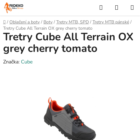
Přejít
Hledat
NÁKUP
na
KOŠÍK
obsah
Domů
/
Oblečení a boty
/
Boty
/
Tretry MTB, SPD
/
Tretry MTB pánské
/
Tretry Cube All Terrain OX grey cherry tomato
Tretry Cube All Terrain OX
grey cherry tomato
Značka:
Cube