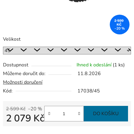
2 599
KČ
–20 %
Velikost
Dostupnost
Ihned k odeslání
(1 ks)
Můžeme doručit do:
11.8.2026
Možnosti doručení
Kód:
17038/45
2 599 Kč
–20 %
DO KOŠÍKU
2 079 Kč
Měrná cena: