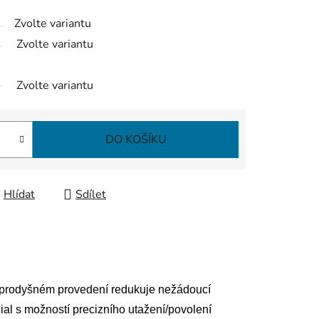
Zvolte variantu
Zvolte variantu
Zvolte variantu
DO KOŠÍKU
Hlídat
Sdílet
v prodyšném provedení redukuje nežádoucí
al s možností precizního utažení/povolení