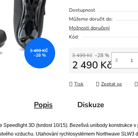
Dostupnost
Můžeme doručit do:
Možnosti doručení
Kód:
3 499 KČ
3 499 Kč
–28 %
–28 %
2 490 Kč
Měrná cena:
Tisk
Zeptat se
Popis
Diskuze
ce Speedlight 3D (tvrdost 10/15). Bezešvá unibody konstrukce 
čerstvého vzduchu. Utahování rychlosystémem Northwave SLW3 di