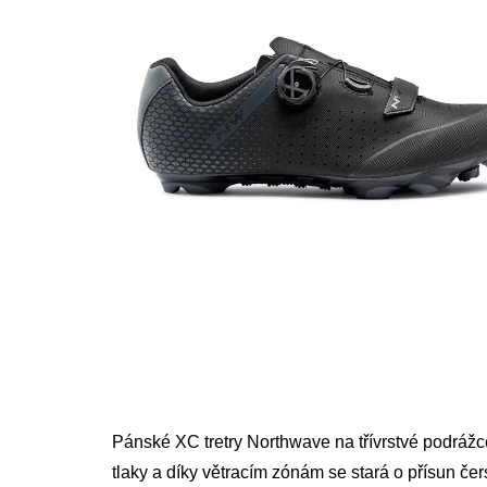
Pánské XC tretry Northwave na třívrstvé podráž
tlaky a díky větracím zónám se stará o přísun 