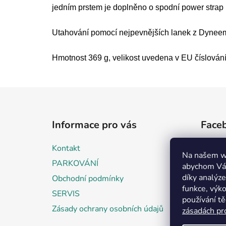
jedním prstem je doplněno o spodní power strap 
Utahování pomocí nejpevnějších lanek z Dynee
Hmotnost 369 g, velikost uvedena v EU číslování
Z
á
Informace pro vás
Face
p
a
Kontakt
t
Na našem w
PARKOVÁNÍ
abychom Vám
í
díky analýz
Obchodní podmínky
funkce, výko
SERVIS
používání t
Zásady ochrany osobních údajů
zásadách pr