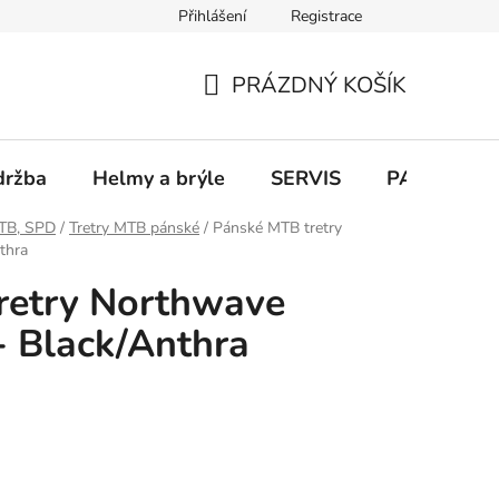
Přihlášení
Registrace
PRÁZDNÝ KOŠÍK
NÁKUPNÍ
KOŠÍK
držba
Helmy a brýle
SERVIS
PARKOVÁN
MTB, SPD
/
Tretry MTB pánské
/
Pánské MTB tretry
thra
retry Northwave
- Black/Anthra