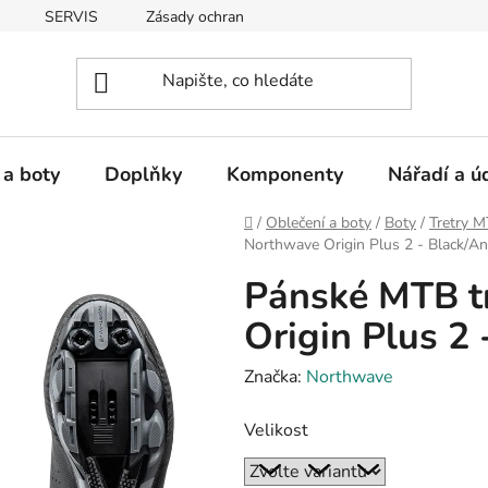
SERVIS
Zásady ochrany osobních údajů
 a boty
Doplňky
Komponenty
Nářadí a ú
Domů
/
Oblečení a boty
/
Boty
/
Tretry 
Northwave Origin Plus 2 - Black/An
Pánské MTB t
Origin Plus 2 
Značka:
Northwave
Velikost