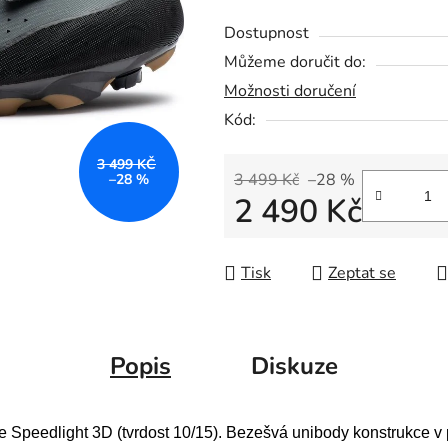
Dostupnost
Můžeme doručit do:
Možnosti doručení
Kód:
3 499 KČ
3 499 Kč
–28 %
–28 %
2 490 Kč
Měrná cena:
Tisk
Zeptat se
Popis
Diskuze
ce Speedlight 3D (tvrdost 10/15). Bezešvá unibody konstrukce 