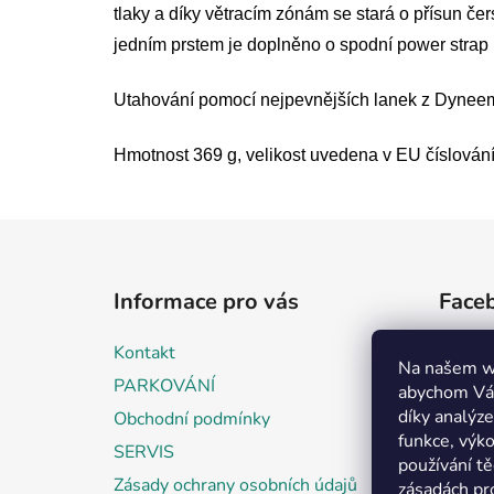
tlaky a díky větracím zónám se stará o přísun 
jedním prstem je doplněno o spodní power strap 
Utahování pomocí nejpevnějších lanek z Dynee
Hmotnost 369 g, velikost uvedena v EU číslování
Z
á
Informace pro vás
Face
p
a
Kontakt
t
Na našem w
PARKOVÁNÍ
abychom Vám
í
díky analýz
Obchodní podmínky
funkce, výko
SERVIS
používání t
Zásady ochrany osobních údajů
zásadách pr