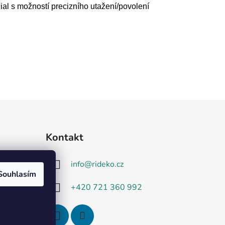
al s možností precizního utažení/povolení
Kontakt
info
@
rideko.cz
Souhlasím
+420 721 360 992