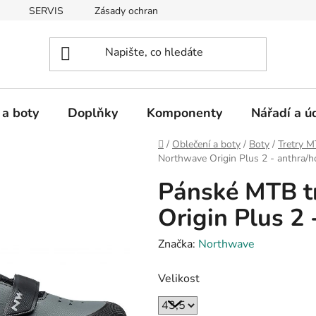
SERVIS
Zásady ochrany osobních údajů
 a boty
Doplňky
Komponenty
Nářadí a ú
Domů
/
Oblečení a boty
/
Boty
/
Tretry 
Northwave Origin Plus 2 - anthra/
Pánské MTB t
Origin Plus 2
Značka:
Northwave
Velikost