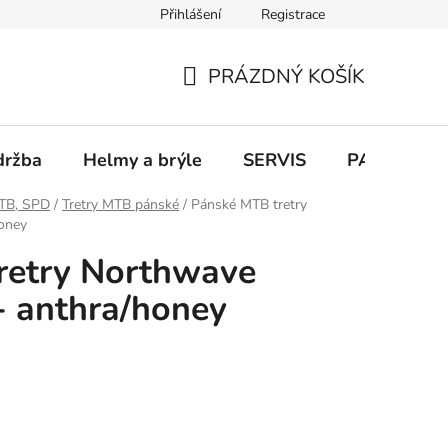
Přihlášení
Registrace
PRÁZDNÝ KOŠÍK
NÁKUPNÍ
KOŠÍK
držba
Helmy a brýle
SERVIS
PARKOVÁN
MTB, SPD
/
Tretry MTB pánské
/
Pánské MTB tretry
honey
retry Northwave
 - anthra/honey