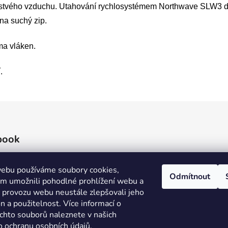
čerstvého vzduchu. Utahování rychlosystémem Northwave SLW3 di
na suchý zip.
ma vláken.
.
book
ebu používáme soubory cookies,
Odmítnout
 umožnili pohodlné prohlížení webu a
e provozu webu neustále zlepšovali jeho
n a použitelnost. Více informací o
ěchto souborů naleznete v našich
o ochranu osobních údajů.