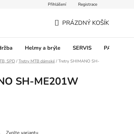
Přihlášení
Registrace
PRÁZDNÝ KOŠÍK
NÁKUPNÍ
KOŠÍK
držba
Helmy a brýle
SERVIS
PARKOVÁN
MTB, SPD
/
Tretry MTB dámské
/
Tretry SHIMANO SH-
ANO SH-ME201W
Zvolte variantu