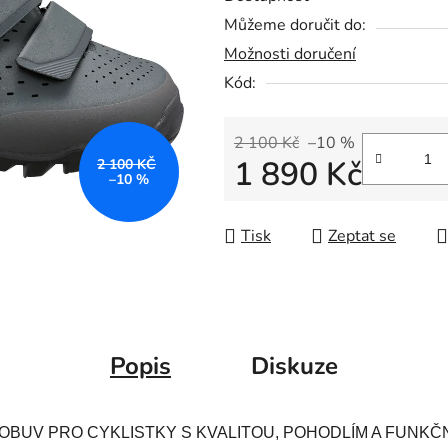
Můžeme doručit do:
Možnosti doručení
Kód:
2 100 Kč
–10 %
1 890 Kč
2 100 KČ
–10 %
Měrná cena:
Tisk
Zeptat se
Popis
Diskuze
BUV PRO CYKLISTKY S KVALITOU, POHODLÍM A FUNKČ