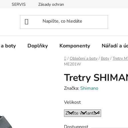
SERVIS
Zásady ochrany osobních údajů
 a boty
Doplňky
Komponenty
Nářadí a ú
Domů
/
Oblečení a boty
/
Boty
/
Tretry 
ME201W
Tretry SHIM
Značka:
Shimano
Velikost
Dostupnost