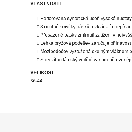
VLASTNOSTI
Perforovaná syntetická useň vysoké hustoty
3 odolné smyčky pásků rozkládají obepínací 
Přesazené pásky zmírňují zatížení v nejvyšš
Lehká pryžová podešev zaručuje přilnavost 
Mezipodešev vyztužená skelným vláknem pr
Speciální dámský vnitřní tvar pro přirozenějš
VELIKOST
36-44
Z
á