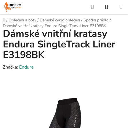
Přejít
Hledat
NÁKUP
na
KOŠÍK
obsah
Domů
/
Oblečení a boty
/
Dámské cyklo oblečení
/
Spodní prádlo
/
Dámské vnitřní kraťasy Endura SingleTrack Liner E3198BK
Dámské vnitřní kraťasy
Endura SingleTrack Liner
E3198BK
Značka:
Endura