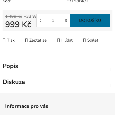
Kód:
E3198BK/2
1 499 Kč
–33 %
DO KOŠÍKU
999 Kč
Měrná cena:
Tisk
Zeptat se
Hlídat
Sdílet
Popis
Diskuze
Z
á
Informace pro vás
p