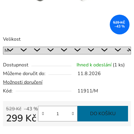
529 KČ
–43 %
Velikost
Dostupnost
Ihned k odeslání
(1 ks)
Můžeme doručit do:
11.8.2026
Možnosti doručení
Kód:
11911/M
529 Kč
–43 %
DO KOŠÍKU
299 Kč
Měrná cena: