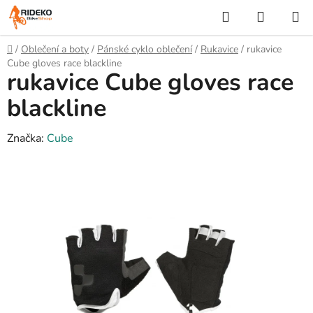
Přejít
Hledat
NÁKUP
na
KOŠÍK
obsah
Domů
/
Oblečení a boty
/
Pánské cyklo oblečení
/
Rukavice
/
rukavice
Cube gloves race blackline
rukavice Cube gloves race
blackline
Značka:
Cube