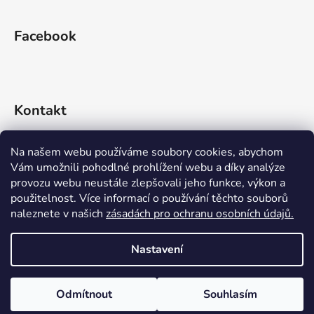
Facebook
Kontakt
info
@
rideko.cz
Na našem webu používáme soubory cookies, abychom
Vám umožnili pohodlné prohlížení webu a díky analýze
+420 721 360 992
provozu webu neustále zlepšovali jeho funkce, výkon a
použitelnost. Více informací o používání těchto souborů
naleznete v našich
zásadách pro ochranu osobních údajů.
Nastavení
Vytvořil Shoptet
Odmítnout
Souhlasím
Copyright 2026
RIDEKO bike shop
. Všechna práva
vyhrazena.