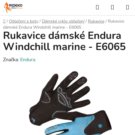
Přejít
Hledat
NÁKUP
na
KOŠÍK
obsah
Domů
/
Oblečení a boty
/
Dámské cyklo oblečení
/
Rukavice
/
Rukavice
dámské Endura Windchill marine - E6065
Rukavice dámské Endura
Windchill marine - E6065
Značka:
Endura