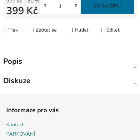
999 Kč
–60 %
DO KOŠÍKU
399 Kč
Měrná cena:
Tisk
Zeptat se
Hlídat
Sdílet
Popis
Diskuze
Z
á
Informace pro vás
p
a
Kontakt
t
PARKOVÁNÍ
í