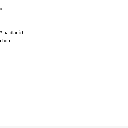
ic
™ na dlaních
úchop