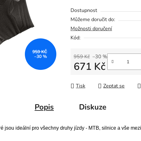
Dostupnost
Můžeme doručit do:
Možnosti doručení
Kód:
959 KČ
959 Kč
–30 %
–30 %
671 Kč
Měrná cena:
Tisk
Zeptat se
Popis
Diskuze
é jsou ideální pro všechny druhy jízdy - MTB, silnice a vše mezi