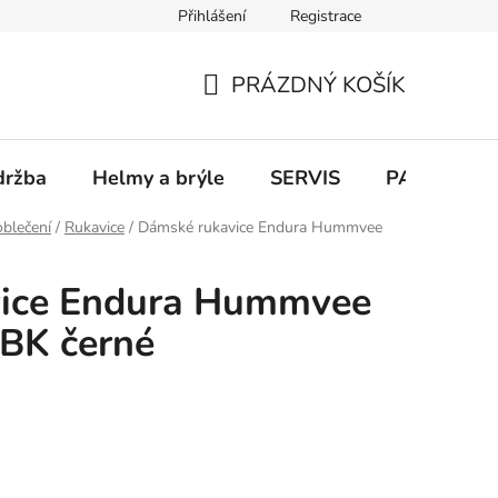
Přihlášení
Registrace
PRÁZDNÝ KOŠÍK
NÁKUPNÍ
KOŠÍK
držba
Helmy a brýle
SERVIS
PARKOVÁN
blečení
/
Rukavice
/
Dámské rukavice Endura Hummvee
ice Endura Hummvee
0BK černé