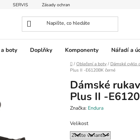
SERVIS
Zásady ochrany osobních údajů
 a boty
Doplňky
Komponenty
Nářadí a ú
Domů
/
Oblečení a boty
/
Dámské cyklo o
Plus II -E6120BK černé
Dámské rukav
Plus II -E612
Značka:
Endura
Velikost