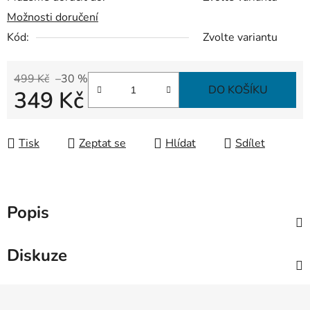
Možnosti doručení
Kód:
Zvolte variantu
499 Kč
–30 %
DO KOŠÍKU
349 Kč
Měrná cena:
Tisk
Zeptat se
Hlídat
Sdílet
Popis
Diskuze
Z