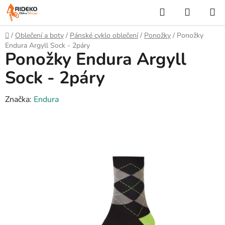
Přejít
Hledat
NÁKUP
na
KOŠÍK
obsah
Domů
/
Oblečení a boty
/
Pánské cyklo oblečení
/
Ponožky
/
Ponožky
Endura Argyll Sock - 2páry
Ponožky Endura Argyll
Sock - 2páry
Značka:
Endura