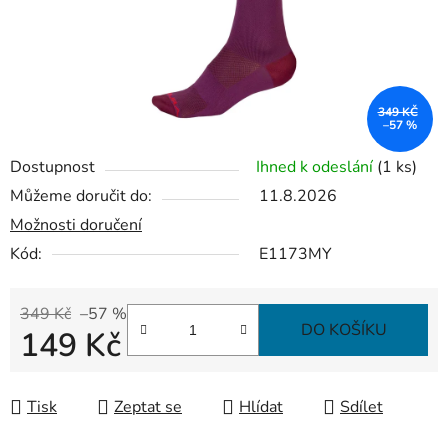
349 KČ
–57 %
Dostupnost
Ihned k odeslání
(1 ks)
Můžeme doručit do:
11.8.2026
Možnosti doručení
Kód:
E1173MY
349 Kč
–57 %
DO KOŠÍKU
149 Kč
Měrná cena:
Tisk
Zeptat se
Hlídat
Sdílet