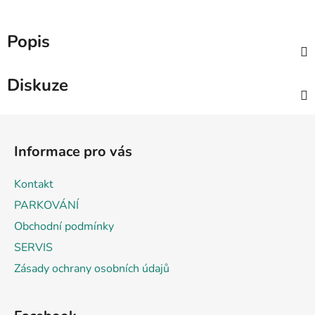
Popis
Diskuze
Z
á
Informace pro vás
p
a
Kontakt
t
PARKOVÁNÍ
í
Obchodní podmínky
SERVIS
Zásady ochrany osobních údajů