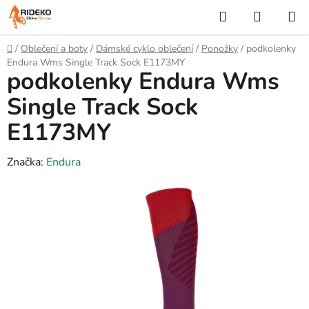
Přejít
Hledat
NÁKUP
na
KOŠÍK
obsah
Domů
/
Oblečení a boty
/
Dámské cyklo oblečení
/
Ponožky
/
podkolenky
Endura Wms Single Track Sock E1173MY
podkolenky Endura Wms
Single Track Sock
E1173MY
Značka:
Endura