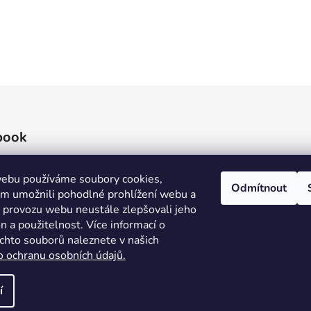
book
ebu používáme soubory cookies,
Odmítnout
 umožnili pohodlné prohlížení webu a
e provozu webu neustále zlepšovali jeho
n a použitelnost. Více informací o
ěchto souborů naleznete v našich
o ochranu osobních údajů.
í
áva vyhrazena.