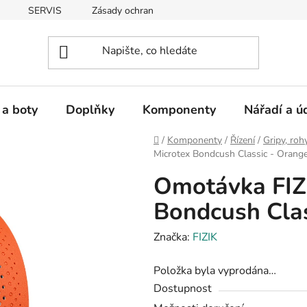
SERVIS
Zásady ochrany osobních údajů
 a boty
Doplňky
Komponenty
Nářadí a ú
Domů
/
Komponenty
/
Řízení
/
Gripy, roh
Microtex Bondcush Classic - Orang
Omotávka FIZ
Bondcush Clas
Značka:
FIZIK
Položka byla vyprodána…
Dostupnost