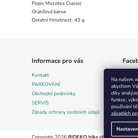
Popis Microtex Classic
Oranžová barva
Ostatní Hmotnost: 43 g
Z
á
Informace pro vás
Face
p
a
Kontakt
t
Na našem w
PARKOVÁNÍ
abychom Vám
í
díky analýz
Obchodní podmínky
funkce, výko
SERVIS
používání t
Zásady ochrany osobních údajů
zásadách pr
Nastaven
Copyright 2026
RIDEKO bike shop
. Všechna pr