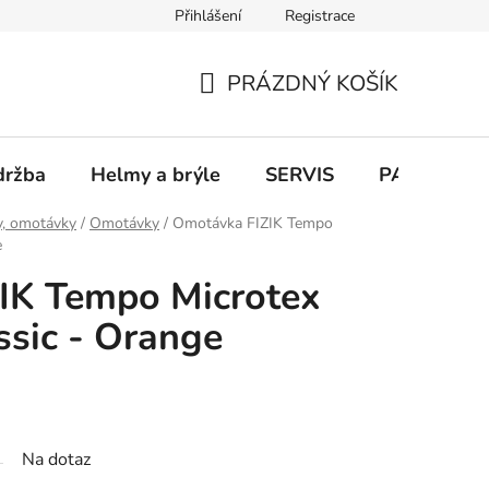
Přihlášení
Registrace
PRÁZDNÝ KOŠÍK
NÁKUPNÍ
KOŠÍK
držba
Helmy a brýle
SERVIS
PARKOVÁN
y, omotávky
/
Omotávky
/
Omotávka FIZIK Tempo
e
IK Tempo Microtex
sic - Orange
Na dotaz