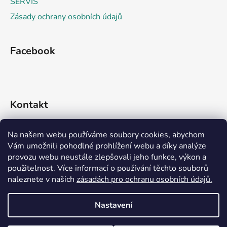
SERVIS
Zásady ochrany osobních údajů
Facebook
Kontakt
info
@
rideko.cz
Na našem webu používáme soubory cookies, abychom
Vám umožnili pohodlné prohlížení webu a díky analýze
+420 721 360 992
provozu webu neustále zlepšovali jeho funkce, výkon a
použitelnost. Více informací o používání těchto souborů
naleznete v našich
zásadách pro ochranu osobních údajů.
Nastavení