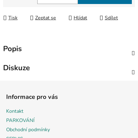
Měrná cena:
Tisk
Zeptat se
Hlídat
Sdílet
Popis
Diskuze
Z
á
Informace pro vás
p
a
Kontakt
t
PARKOVÁNÍ
í
Obchodní podmínky