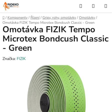
Přejít
Hledat
NÁKUP
na
KOŠÍK
obsah
Domů
/
Komponenty
/
Řízení
/
Gripy, rohy, omotávky
/
Omotávky
/
Omotávka FIZIK Tempo Microtex Bondcush Classic - Green
Omotávka FIZIK Tempo
Microtex Bondcush Classic
- Green
Značka:
FIZIK